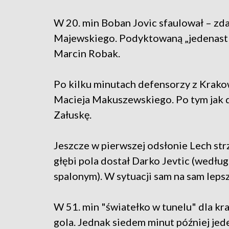
W 20. min Boban Jovic sfaulował – zd
Majewskiego. Podyktowaną „jedenastkę
Marcin Robak.
Po kilku minutach defensorzy z Krako
Macieja Makuszewskiego. Po tym jak d
Załuskę.
Jeszcze w pierwszej odsłonie Lech strz
głębi pola dostał Darko Jevtic (wedłu
spalonym). W sytuacji sam na sam lepsz
W 51. min "światełko w tunelu" dla kr
gola. Jednak siedem minut później jed