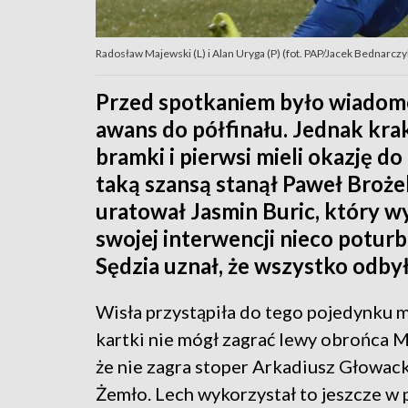
Radosław Majewski (L) i Alan Uryga (P) (fot. PAP/Jacek Bednarczy
Przed spotkaniem było wiadom
awans do półfinału. Jednak kra
bramki i pierwsi mieli okazję d
taką szansą stanął Paweł Brożek
uratował Jasmin Buric, który w
swojej interwencji nieco poturb
Sędzia uznał, że wszystko odbył
Wisła przystąpiła do tego pojedynku 
kartki nie mógł zagrać lewy obrońca M
że nie zagra stoper Arkadiusz Głowacki
Żemło. Lech wykorzystał to jeszcze w 