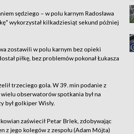
aniem sędziego – w polu karnym Radosława
” wykorzystał kilkadziesiąt sekund później
wa zostawili w polu karnym bez opieki
ostał piłkę, bez problemów pokonał Łukasza
elił trzeciego gola. W 39. min podanie z
g wielu obserwatorów spotkania był na
y był golkiper Wisły.
akowian zaświecił Petar Brlek, zdobywając
en z jego kolegów z zespołu (Adam Mójta)