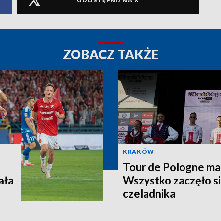
UDOSTĘPNIJ NA X
ZOBACZ TAKŻE
KRAKÓW
Tour de Pologne ma j
ała
Wszystko zaczęło si
czeladnika