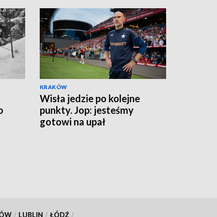
KRAKÓW
Wisła jedzie po kolejne
o
punkty. Jop: jesteśmy
gotowi na upał
KÓW
/
LUBLIN
/
ŁÓDŹ
/