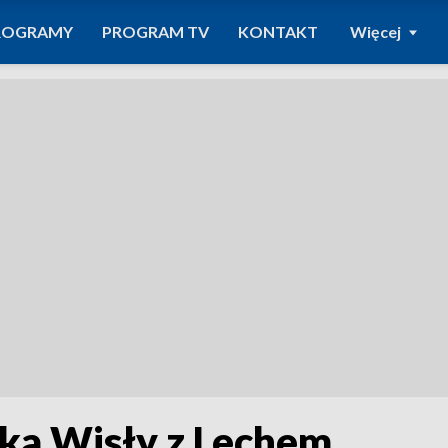
ROGRAMY
PROGRAM TV
KONTAKT
Więcej
żka Wisły z Lechem