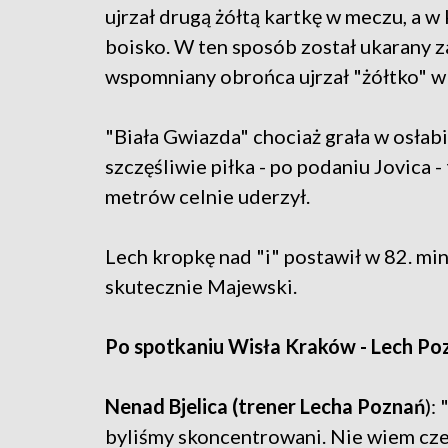
ujrzał drugą żółtą kartkę w meczu, a 
boisko. W ten sposób został ukarany 
wspomniany obrońca ujrzał "żółtko" w 
"Biała Gwiazda" chociaż grała w osłabi
szczęśliwie piłka - po podaniu Jovica -
metrów celnie uderzył.
Lech kropkę nad "i" postawił w 82. mi
skutecznie Majewski.
Po spotkaniu Wisła Kraków - Lech Poz
Nenad Bjelica (trener Lecha Poznań
):
byliśmy skoncentrowani. Nie wiem cze