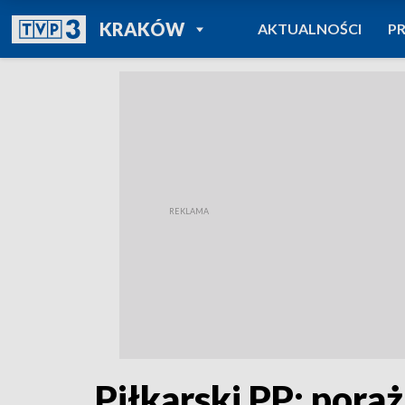
POWRÓT DO
KRAKÓW
AKTUALNOŚCI
P
TVP REGIONY
Piłkarski PP: pora