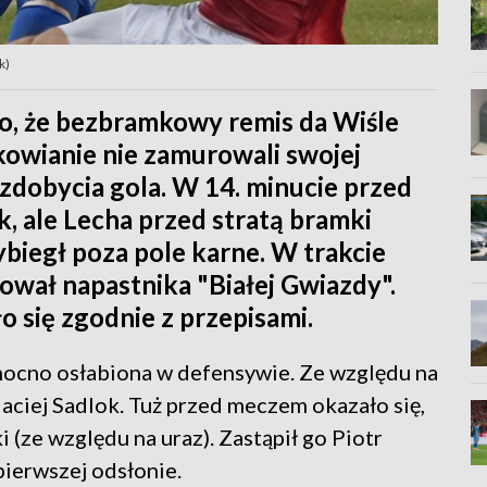
k)
o, że bezbramkowy remis da Wiśle
kowianie nie zamurowali swojej
o zdobycia gola. W 14. minucie przed
, ale Lecha przed stratą bramki
ybiegł poza pole karne. W trakcie
ował napastnika "Białej Gwiazdy".
o się zgodnie z przepisami.
mocno osłabiona w defensywie. Ze względu na
aciej Sadlok. Tuż przed meczem okazało się,
 (ze względu na uraz). Zastąpił go Piotr
pierwszej odsłonie.