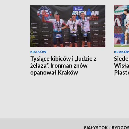
KRAKÓW
KRAKÓ
Tysiące kibiców i „ludzie z
Siede
żelaza”. Ironman znów
Wisła
opanował Kraków
Piast
BIAŁYSTOK
/
BYDGO