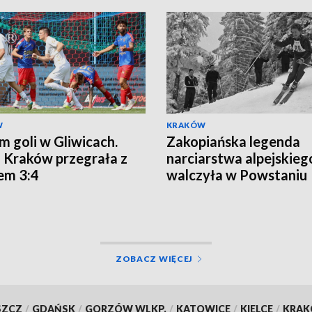
W
KRAKÓW
m goli w Gliwicach.
Zakopiańska legenda
 Kraków przegrała z
narciarstwa alpejskieg
em 3:4
walczyła w Powstaniu
Warszawskim
ZOBACZ WIĘCEJ
SZCZ
/
GDAŃSK
/
GORZÓW WLKP.
/
KATOWICE
/
KIELCE
/
KRA