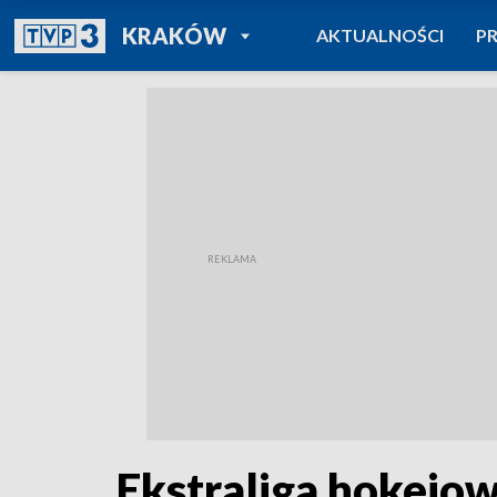
POWRÓT DO
KRAKÓW
AKTUALNOŚCI
P
TVP REGIONY
Ekstraliga hokejow