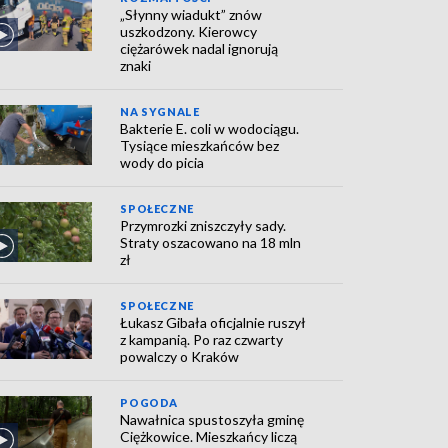
„Słynny wiadukt” znów
uszkodzony. Kierowcy
ciężarówek nadal ignorują
znaki
NA SYGNALE
Bakterie E. coli w wodociągu.
Tysiące mieszkańców bez
wody do picia
SPOŁECZNE
Przymrozki zniszczyły sady.
Straty oszacowano na 18 mln
zł
SPOŁECZNE
Łukasz Gibała oficjalnie ruszył
z kampanią. Po raz czwarty
powalczy o Kraków
POGODA
Nawałnica spustoszyła gminę
Ciężkowice. Mieszkańcy liczą