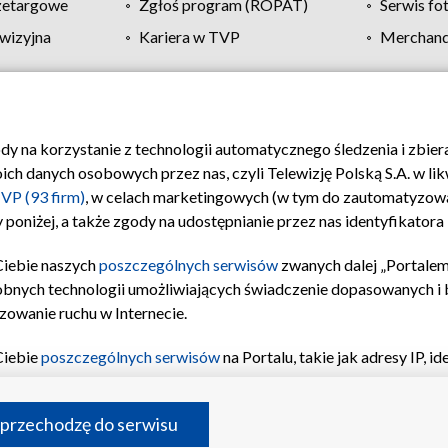
zetargowe
Zgłoś program (ROPAT)
Serwis fo
wizyjna
Kariera w TVP
Merchandi
Polityka prywatności
Moje zgody
Pomoc
Biuro re
ody na korzystanie z technologii automatycznego śledzenia i zbie
 danych osobowych przez nas, czyli Telewizję Polską S.A. w likw
VP (93 firm)
, w celach marketingowych (w tym do zautomatyzow
 poniżej, a także zgody na udostępnianie przez nas identyfikator
Ciebie naszych
poszczególnych serwisów
zwanych dalej „Portalem
obnych technologii umożliwiających świadczenie dopasowanych i be
zowanie ruchu w Internecie.
Ciebie
poszczególnych serwisów
na Portalu, takie jak adresy IP, 
sach Portalu czy historia odwiedzin będą przetwarzane przez TV
ji: przechowywania informacji na urządzeniu lub dostęp do nich,
©2026 Telewizja Polska S.A. w likwidacji
 przechodzę do serwisu
enia profilu spersonalizowanych treści, wyboru spersonalizowany