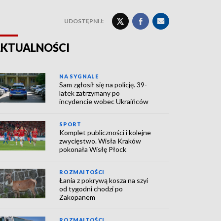
UDOSTĘPNIJ:
KTUALNOŚCI
NA SYGNALE
Sam zgłosił się na policję. 39-
latek zatrzymany po
incydencie wobec Ukraińców
SPORT
Komplet publiczności i kolejne
zwycięstwo. Wisła Kraków
pokonała Wisłę Płock
ROZMAITOŚCI
Łania z pokrywą kosza na szyi
od tygodni chodzi po
Zakopanem
ROZMAITOŚCI