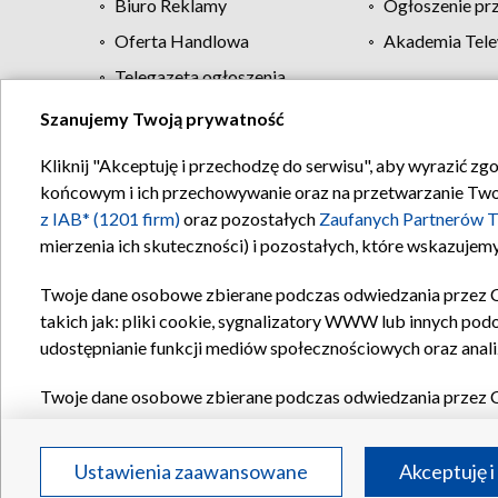
Biuro Reklamy
Ogłoszenie pr
Oferta Handlowa
Akademia Tele
Telegazeta ogłoszenia
Szanujemy Twoją prywatność
Regulamin TVP
Kliknij "Akceptuję i przechodzę do serwisu", aby wyrazić zg
końcowym i ich przechowywanie oraz na przetwarzanie Twoich
z IAB* (1201 firm)
oraz pozostałych
Zaufanych Partnerów T
mierzenia ich skuteczności) i pozostałych, które wskazujemy
Twoje dane osobowe zbierane podczas odwiedzania przez 
takich jak: pliki cookie, sygnalizatory WWW lub innych pod
udostępnianie funkcji mediów społecznościowych oraz anali
Twoje dane osobowe zbierane podczas odwiedzania przez 
plików cookie, informacje o Twoich wyszukiwaniach w serwi
Partnerów TVP
dla realizacji następujących celów i funkc
Ustawienia zaawansowane
Akceptuję i
reklam, tworzenia profilu spersonalizowanych reklam, tworz