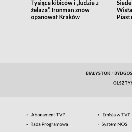
Tysiące kibiców i „ludzie z
Siede
żelaza”. Ironman znów
Wisła
opanował Kraków
Piast
BIAŁYSTOK
/
BYDGO
OLSZTY
Abonament TVP
Emisja w TVP
Rada Programowa
System NOS