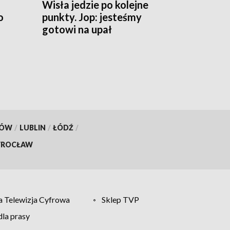
Wisła jedzie po kolejne
o
punkty. Jop: jesteśmy
gotowi na upał
KÓW
/
LUBLIN
/
ŁÓDŹ
/
ROCŁAW
 Telewizja Cyfrowa
Sklep TVP
la prasy