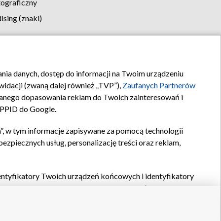
tograficzny
sing (znaki)
klamy
Kontakt
rania danych, dostęp do informacji na Twoim urządzeniu
idacji (zwaną dalej również „TVP”),
Zaufanych Partnerów
anego dopasowania reklam do Twoich zainteresowań i
a PPID do Google.
”, w tym informacje zapisywane za pomocą technologii
zpiecznych usług, personalizację treści oraz reklam,
identyfikatory Twoich urządzeń końcowych i identyfikatory
P,
Zaufanych Partnerów z IAB
oraz pozostałych
Zaufanych
 wyboru podstawowych reklam, wyboru spersonalizowanych
ch treści, pomiaru wydajności reklam, pomiaru wydajności