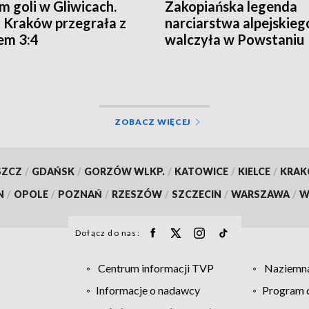
m goli w Gliwicach.
Zakopiańska legenda
 Kraków przegrała z
narciarstwa alpejskieg
em 3:4
walczyła w Powstaniu
Warszawskim
ZOBACZ WIĘCEJ
SZCZ
/
GDAŃSK
/
GORZÓW WLKP.
/
KATOWICE
/
KIELCE
/
KRA
N
/
OPOLE
/
POZNAŃ
/
RZESZÓW
/
SZCZECIN
/
WARSZAWA
/
W
Dołącz do nas:
Centrum informacji TVP
Naziemna
Informacje o nadawcy
Program d