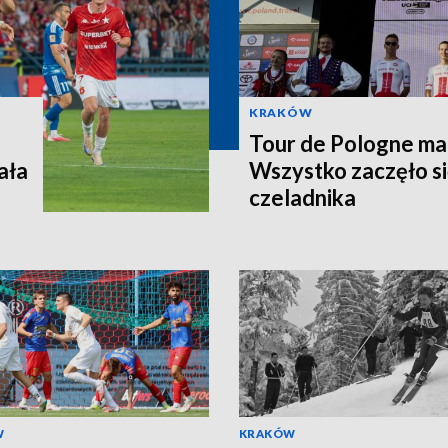
KRAKÓW
Tour de Pologne ma j
ała
Wszystko zaczęło si
czeladnika
W
KRAKÓW