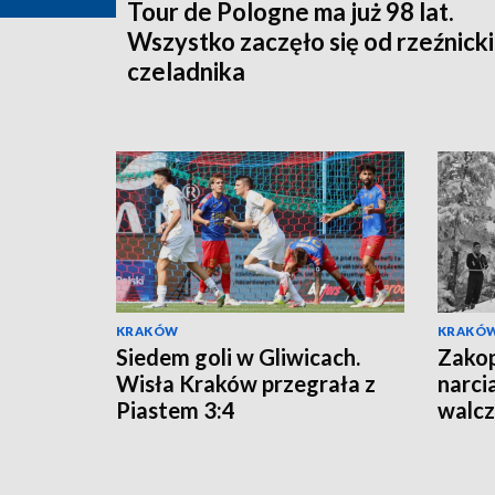
Tour de Pologne ma już 98 lat.
Wszystko zaczęło się od rzeźnick
czeladnika
KRAKÓW
KRAKÓ
Siedem goli w Gliwicach.
Zakop
Wisła Kraków przegrała z
narci
Piastem 3:4
walcz
Wars