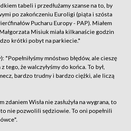
odkiem tabeli i przedłużamy szanse na to, by
ymi po zakończeniu Euroligi (piąta i szósta
wierćfinałów Pucharu Europy - PAP). Miałem
ałgorzata Misiuk miała kilkanaście godzin
dzo krótki pobyt na parkiecie."
: "Popełniłyśmy mnóstwo błędów, ale cieszę
z tego, że walczyłyśmy do końca. To był,
ecz, bardzo trudny i bardzo ciężki, ale liczą
m zdaniem Wisła nie zasłużyła na wygrana, to
to nie pozwolili sędziowie. To oni popełnili
cówce".