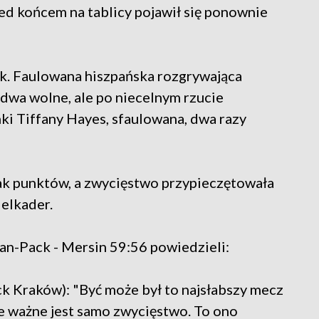
zed końcem na tablicy pojawił się ponownie
ek. Faulowana hiszpańska rozgrywająca
ydwa wolne, ale po niecelnym rzucie
ki Tiffany Hayes, sfaulowana, dwa razy
nak punktów, a zwycięstwo przypieczętowała
elkader.
an-Pack - Mersin 59:56 powiedzieli:
k Kraków): "Być może był to najsłabszy mecz
le ważne jest samo zwycięstwo. To ono