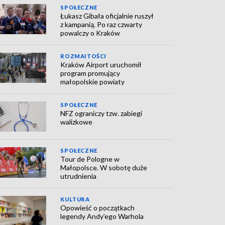
SPOŁECZNE
Łukasz Gibała oficjalnie ruszył
z kampanią. Po raz czwarty
powalczy o Kraków
ROZMAITOŚCI
Kraków Airport uruchomił
program promujący
małopolskie powiaty
SPOŁECZNE
NFZ ograniczy tzw. zabiegi
walizkowe
SPOŁECZNE
Tour de Pologne w
Małopolsce. W sobotę duże
utrudnienia
KULTURA
Opowieść o początkach
legendy Andy’ego Warhola