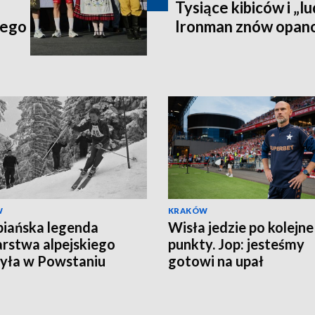
Tysiące kibiców i „lu
iego
Ironman znów opan
W
KRAKÓW
iańska legenda
Wisła jedzie po kolejne
arstwa alpejskiego
punkty. Jop: jesteśmy
yła w Powstaniu
gotowi na upał
zawskim