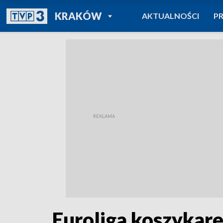
POWRÓT DO
KRAKÓW
AKTUALNOŚCI
P
TVP REGIONY
Euroliga koszykare