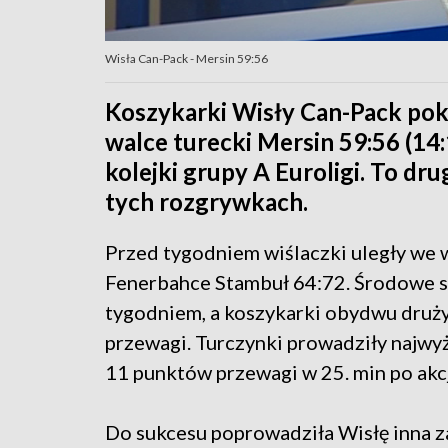
Wisła Can-Pack - Mersin 59:56
Koszykarki Wisły Can-Pack po
walce turecki Mersin 59:56 (14:
kolejki grupy A Euroligi. To dr
tych rozgrywkach.
Przed tygodniem wiślaczki uległy we 
Fenerbahce Stambuł 64:72. Środowe sp
tygodniem, a koszykarki obydwu drużyn
przewagi. Turczynki prowadziły najwyż
11 punktów przewagi w 25. min po akc
Do sukcesu poprowadziła Wisłę inna 