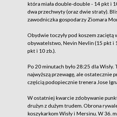
która miała double-double - 14 pkt i 10
dwa przechwyty (oraz dwie straty). Bl
zawodniczka gospodarzy Ziomara Morri
Obydwie toczyły pod koszem zaciętą w
obywatelstwo, Nevin Nevlin (15 pkt i 
pkt i 10 zb.).
Po 20 minutach było 28:25 dla Wisły. 
najwyższą przewagę, ale ostatecznie pr
częścią podopiecznie trenera Jose Ig
W ostatniej kwarcie zdobywanie pun
drużyn z dużym trudem. Obrona rywale
koszykarkom Wisły i Mersinu. W 36. m