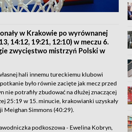
konały w Krakowie po wyrównanej
13, 14:12, 19:21, 12:10) w meczu 6.
ugie zwycięstwo mistrzyń Polski w
własnej hali innemu tureckiemu klubowi
otkanie było równie zacięte jak mecz przed
 nie potrafiły zbudować na dłużej znaczącej
ej 25:19 w 15. minucie, krakowianki uzyskały
ji Meighan Simmons (40:29).
zawodniczka podkoszowa - Ewelina Kobryn,