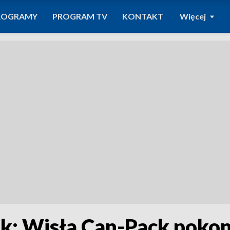
ROGRAMY
PROGRAM TV
KONTAKT
Więcej
k: Wisła Can-Pack pokon