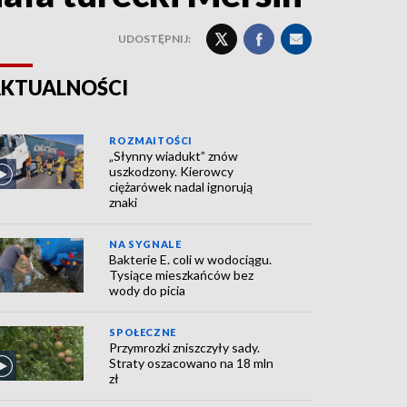
UDOSTĘPNIJ:
KTUALNOŚCI
ROZMAITOŚCI
„Słynny wiadukt” znów
uszkodzony. Kierowcy
ciężarówek nadal ignorują
znaki
NA SYGNALE
Bakterie E. coli w wodociągu.
Tysiące mieszkańców bez
wody do picia
SPOŁECZNE
Przymrozki zniszczyły sady.
Straty oszacowano na 18 mln
zł