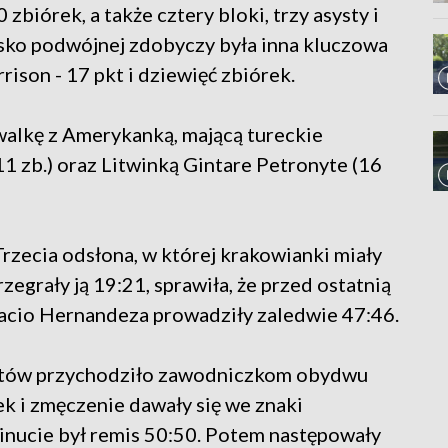
 zbiórek, a także cztery bloki, trzy asysty i
isko podwójnej zdobyczy była inna kluczowa
son - 17 pkt i dziewięć zbiórek.
alkę z Amerykanką, mającą tureckie
11 zb.) oraz Litwinką Gintare Petronyte (16
Trzecia odsłona, w której krakowianki miały
zegrały ją 19:21, sprawiła, że przed ostatnią
nacio Hernandeza prowadziły zaledwie 47:46.
któw przychodziło zawodniczkom obydwu
k i zmęczenie dawały się we znaki
inucie był remis 50:50. Potem następowały