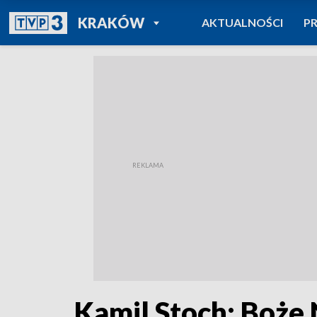
POWRÓT DO
KRAKÓW
AKTUALNOŚCI
P
TVP REGIONY
Kamil Stoch: Boże