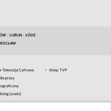
KÓW
/
LUBLIN
/
ŁÓDŹ
/
ROCŁAW
 Telewizja Cyfrowa
Sklep TVP
la prasy
tograficzny
sing (znaki)