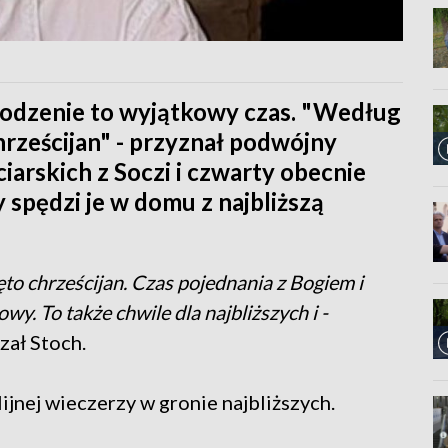
rodzenie to wyjątkowy czas. "Według
hrześcijan" - przyznał podwójny
ciarskich z Soczi i czwarty obecnie
 spędzi je w domu z najbliższą
ęto chrześcijan. Czas pojednania z Bogiem i
y. To także chwile dla najbliższych i -
czał Stoch.
lijnej wieczerzy w gronie najbliższych.