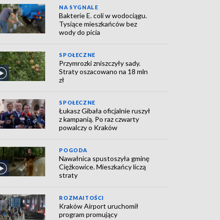
NA SYGNALE
Bakterie E. coli w wodociągu.
Tysiące mieszkańców bez
wody do picia
SPOŁECZNE
Przymrozki zniszczyły sady.
Straty oszacowano na 18 mln
zł
SPOŁECZNE
Łukasz Gibała oficjalnie ruszył
z kampanią. Po raz czwarty
powalczy o Kraków
POGODA
Nawałnica spustoszyła gminę
Ciężkowice. Mieszkańcy liczą
straty
ROZMAITOŚCI
Kraków Airport uruchomił
program promujący