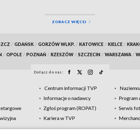
ZOBACZ WIĘCEJ
SZCZ
/
GDAŃSK
/
GORZÓW WLKP.
/
KATOWICE
/
KIELCE
/
KRA
N
/
OPOLE
/
POZNAŃ
/
RZESZÓW
/
SZCZECIN
/
WARSZAWA
/
W
Dołącz do nas:
Centrum informacji TVP
Naziemna
Informacje o nadawcy
Program d
zetargowe
Zgłoś program (ROPAT)
Serwis fo
wizyjna
Kariera w TVP
Merchandi