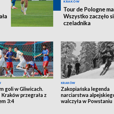
KRAKÓW
Tour de Pologne ma j
ała
Wszystko zaczęło si
czeladnika
W
KRAKÓW
m goli w Gliwicach.
Zakopiańska legenda
 Kraków przegrała z
narciarstwa alpejskieg
em 3:4
walczyła w Powstaniu
Warszawskim