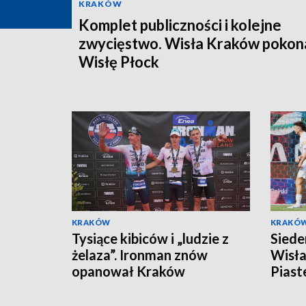
KRAKÓW
Komplet publiczności i kolejne
zwycięstwo. Wisła Kraków pokon
Wisłę Płock
KRAKÓW
KRAKÓ
Tysiące kibiców i „ludzie z
Siede
żelaza”. Ironman znów
Wisła
opanował Kraków
Piast