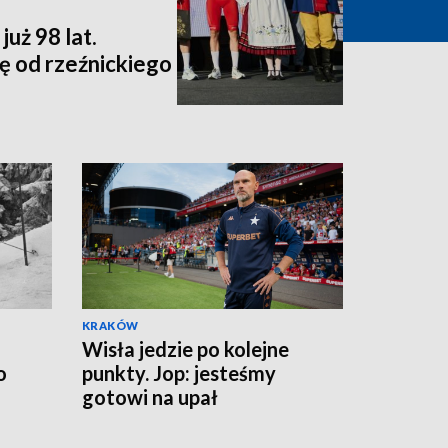
uż 98 lat.
ę od rzeźnickiego
KRAKÓW
Wisła jedzie po kolejne
o
punkty. Jop: jesteśmy
gotowi na upał