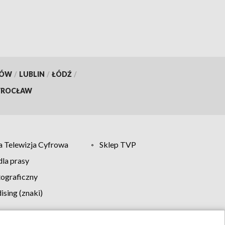
KÓW
/
LUBLIN
/
ŁÓDŹ
/
ROCŁAW
 Telewizja Cyfrowa
Sklep TVP
la prasy
tograficzny
sing (znaki)