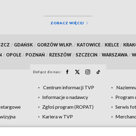
ZOBACZ WIĘCEJ
SZCZ
/
GDAŃSK
/
GORZÓW WLKP.
/
KATOWICE
/
KIELCE
/
KRA
N
/
OPOLE
/
POZNAŃ
/
RZESZÓW
/
SZCZECIN
/
WARSZAWA
/
W
Dołącz do nas:
Centrum informacji TVP
Naziemna
Informacje o nadawcy
Program d
zetargowe
Zgłoś program (ROPAT)
Serwis fo
wizyjna
Kariera w TVP
Merchandi