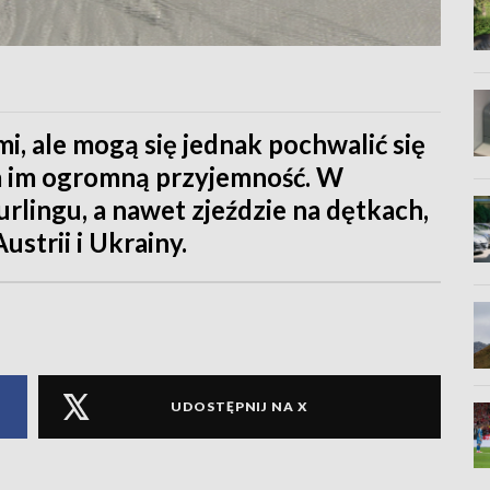
, ale mogą się jednak pochwalić się
ia im ogromną przyjemność. W
urlingu, a nawet zjeździe na dętkach,
ustrii i Ukrainy.
UDOSTĘPNIJ NA X