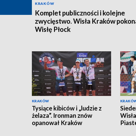
KRAKÓW
Komplet publiczności i kolejne
zwycięstwo. Wisła Kraków pokon
Wisłę Płock
KRAKÓW
KRAKÓ
Tysiące kibiców i „ludzie z
Siede
żelaza”. Ironman znów
Wisła
opanował Kraków
Piast