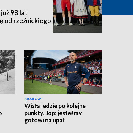
uż 98 lat.
ę od rzeźnickiego
KRAKÓW
Wisła jedzie po kolejne
o
punkty. Jop: jesteśmy
gotowi na upał