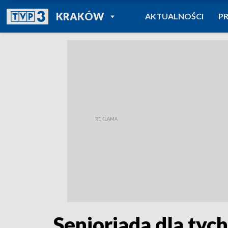
POWRÓT DO
KRAKÓW
AKTUALNOŚCI
P
TVP REGIONY
Senioriada dla tych