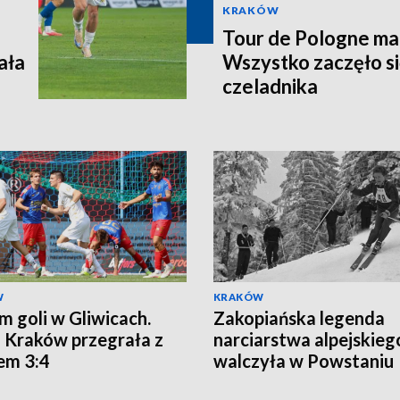
KRAKÓW
Tour de Pologne ma j
ała
Wszystko zaczęło si
czeladnika
W
KRAKÓW
m goli w Gliwicach.
Zakopiańska legenda
 Kraków przegrała z
narciarstwa alpejskieg
em 3:4
walczyła w Powstaniu
Warszawskim