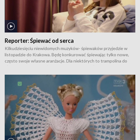
Reporter:
Śpiewać od serca
Kilkudziesięciu niewidomych muzyków- śpiewaków przyjedzie w
listopadzie do Krakowa. Będę konkurować śpiewając tylko nowe,
często swoje własne aranżacje. Dla niektórych to trampolina do
sławy, ale dla większości po prostu piękne spełnianie swoich pasji
muzycznych i wielka przygoda. Autorka: Monika Meleń.