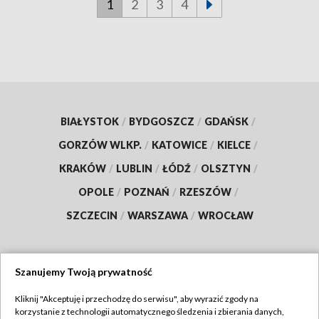
1
2
3
4
BIAŁYSTOK
/
BYDGOSZCZ
/
GDAŃSK
/
GORZÓW WLKP.
/
KATOWICE
/
KIELCE
/
KRAKÓW
/
LUBLIN
/
ŁÓDŹ
/
OLSZTYN
/
OPOLE
/
POZNAŃ
/
RZESZÓW
/
SZCZECIN
/
WARSZAWA
/
WROCŁAW
Szanujemy Twoją prywatność
Dołącz do nas:
Kliknij "Akceptuję i przechodzę do serwisu", aby wyrazić zgody na
korzystanie z technologii automatycznego śledzenia i zbierania danych,
TVP