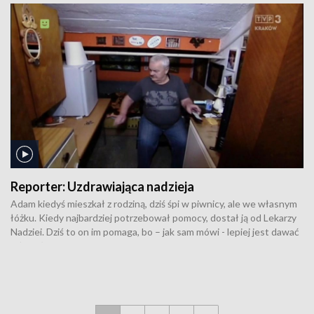
i właśnie przywiózł 6 złotych medali z mistrzostw świata mastersów
w wioślarstwie na Węgrzech. Jest jedynym w tym wieku czynnym
wioślarzem na świecie.
Reporter:
Uzdrawiająca nadzieja
Adam kiedyś mieszkał z rodziną, dziś śpi w piwnicy, ale we własnym
łóżku. Kiedy najbardziej potrzebował pomocy, dostał ją od Lekarzy
Nadziei. Dziś to on im pomaga, bo – jak sam mówi - lepiej jest dawać
niż brać.