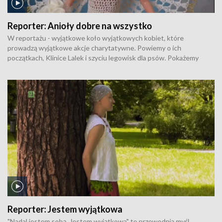
Reporter:
Anioły dobre na wszystko
W reportażu - wyjątkowe koło wyjątkowych kobiet, które
prowadzą wyjątkowe akcje charytatywne. Powiemy o ich
początkach, Klinice Lalek i szyciu legowisk dla psów. Pokażemy
unikatowe prace, robótki ręczne i wyjątkowe kolekcje. Autorka:
Izabela Pieczara.
Reporter:
Jestem wyjątkowa
"Nadal jestem sobą. Jestem wyjątkowa" to przewodnia myśl