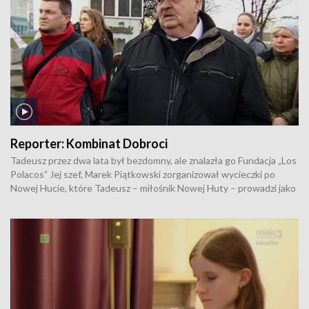
w jaki - jak chcą członkowie fundacji - wyjdzie "na prostą".
Reporter:
Kombinat Dobroci
Tadeusz przez dwa lata był bezdomny, ale znalazła go Fundacja „Los
Polacos” Jej szef, Marek Piątkowski zorganizował wycieczki po
Nowej Hucie, które Tadeusz – miłośnik Nowej Huty – prowadzi jako
przewodnik. To reportaż o odzyskanej godności dzięki dobrej woli
drugiego człowieka, ale także o empatii nowohucian. Autorka: Anna
Kaszewska.