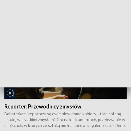
Norbertanki wpadły w poważne kłopoty finansowe, ponieważ
wielki kompleks zabytkowych budynków w Imbramowicach okazał
się droższy w remoncie niż początkowo zakładano. Pomoc przyszła
od wiernego trudniącego się hotelarstwem, który pożyczył znaczną
kwotę na pokrycie dodatkowych kosztów. Kolejne potrzebne
pieniądze wpłacili niezwykli wierni.
Reporter:
Przewodnicy zmysłów
Bohaterkami reportażu są dwie niewidome kobiety, które chłoną
sztukę wszystkimi zmysłami. Gra na instrumentach, przebywanie w
miejscach, w których ze sztuką można obcować, galerie sztuki, kino,