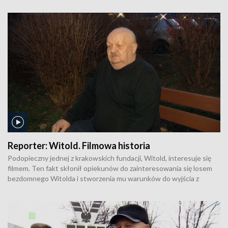
teatr. Występowanie w spektaklu Teatru Ludowego "Rozbitkowie"
na podstawie "Burzy" Szekspira, w reżyserii Justyny Łagowskiej.
Przedstawienie jest efektem niemal 2 - letniej pracy z niewidomymi
i słabowidzącymi.
Reporter:
Witold. Filmowa historia
Podopieczny jednej z krakowskich fundacji, Witold, interesuje się
filmem. Ten fakt skłonił opiekunów do zainteresowania się losem
bezdomnego Witolda i stworzenia mu warunków do wyjścia z
bezdomności, jak to już poprzednio stało się sukcesem innego
bezdomnego - Tadeusza, teraz mieszkającego w bloku i
oprowadzającego wycieczki po Nowej Hucie. Przypominając
sylwetkę Tadeusza mamy nadzieję wesprzeć Witolda oraz sposób,