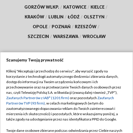
GORZÓW WLKP.
/
KATOWICE
/
KIELCE
/
KRAKÓW
/
LUBLIN
/
ŁÓDŹ
/
OLSZTYN
/
OPOLE
/
POZNAŃ
/
RZESZÓW
/
SZCZECIN
/
WARSZAWA
/
WROCŁAW
Szanujemy Twoją prywatność
Dołącz do nas:
Kliknij "Akceptuję i przechodzę do serwisu", aby wyrazić zgody na
korzystanie z technologii automatycznego śledzenia i zbierania danych,
TVP
dostęp do informacji na Twoim urządzeniu końcowym i ich
Abonament TVP
przechowywanie oraz na przetwarzanie Twoich danych osobowych przez
Regulamin TVP
nas, czyli Telewizję Polską S.A. w likwidacji (zwaną dalej również „TVP”),
Emisja w TVP
Polityka prywatności
Zaufanych Partnerów z IAB* (1201 firm)
oraz pozostałych
Zaufanych
Partnerów TVP (93 firm)
, w celach marketingowych (w tym do
Centrum informacji TVP
Moje zgody
zautomatyzowanego dopasowania reklam do Twoich zainteresowań i
mierzenia ich skuteczności) i pozostałych, które wskazujemy poniżej, a
Naziemna Telewizja Cyfrowa
Pomoc
także zgody na udostępnianie przez nas identyfikatora PPID do Google.
Sklep TVP
Biuro reklamy
Twoje dane osobowe zbierane podczas odwiedzania przez Ciebie naszych