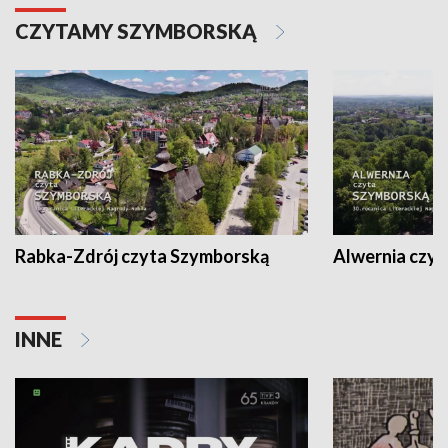
CZYTAMY SZYMBORSKĄ
Rabka-Zdrój czyta Szymborską
Alwernia czy
INNE