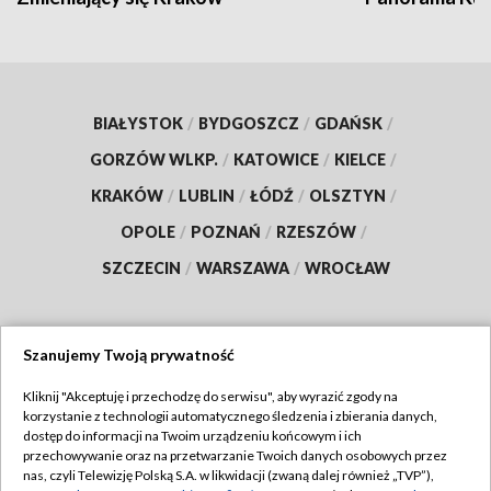
BIAŁYSTOK
/
BYDGOSZCZ
/
GDAŃSK
/
GORZÓW WLKP.
/
KATOWICE
/
KIELCE
/
KRAKÓW
/
LUBLIN
/
ŁÓDŹ
/
OLSZTYN
/
OPOLE
/
POZNAŃ
/
RZESZÓW
/
SZCZECIN
/
WARSZAWA
/
WROCŁAW
Szanujemy Twoją prywatność
Dołącz do nas:
Kliknij "Akceptuję i przechodzę do serwisu", aby wyrazić zgody na
korzystanie z technologii automatycznego śledzenia i zbierania danych,
TVP
dostęp do informacji na Twoim urządzeniu końcowym i ich
Abonament TVP
przechowywanie oraz na przetwarzanie Twoich danych osobowych przez
Regulamin TVP
nas, czyli Telewizję Polską S.A. w likwidacji (zwaną dalej również „TVP”),