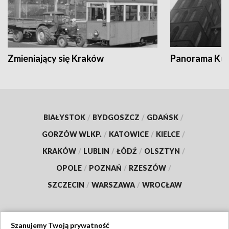
Zmieniający się Kraków
Panorama Kul
BIAŁYSTOK
/
BYDGOSZCZ
/
GDAŃSK
/
GORZÓW WLKP.
/
KATOWICE
/
KIELCE
/
KRAKÓW
/
LUBLIN
/
ŁÓDŹ
/
OLSZTYN
/
OPOLE
/
POZNAŃ
/
RZESZÓW
/
SZCZECIN
/
WARSZAWA
/
WROCŁAW
Szanujemy Twoją prywatność