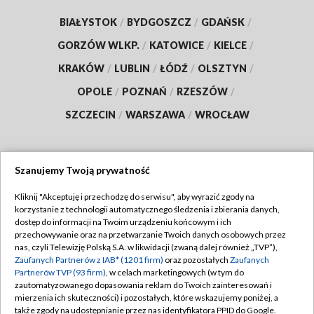
BIAŁYSTOK
/
BYDGOSZCZ
/
GDAŃSK
/
GORZÓW WLKP.
/
KATOWICE
/
KIELCE
/
KRAKÓW
/
LUBLIN
/
ŁÓDŹ
/
OLSZTYN
/
OPOLE
/
POZNAŃ
/
RZESZÓW
/
SZCZECIN
/
WARSZAWA
/
WROCŁAW
Szanujemy Twoją prywatność
Dołącz do nas:
Kliknij "Akceptuję i przechodzę do serwisu", aby wyrazić zgody na
korzystanie z technologii automatycznego śledzenia i zbierania danych,
TVP
dostęp do informacji na Twoim urządzeniu końcowym i ich
Abonament TVP
przechowywanie oraz na przetwarzanie Twoich danych osobowych przez
Regulamin TVP
nas, czyli Telewizję Polską S.A. w likwidacji (zwaną dalej również „TVP”),
Emisja w TVP
Zaufanych Partnerów z IAB* (1201 firm)
oraz pozostałych
Zaufanych
Polityka prywatności
Partnerów TVP (93 firm)
, w celach marketingowych (w tym do
Centrum informacji TVP
Moje zgody
zautomatyzowanego dopasowania reklam do Twoich zainteresowań i
mierzenia ich skuteczności) i pozostałych, które wskazujemy poniżej, a
Naziemna Telewizja Cyfrowa
Pomoc
także zgody na udostępnianie przez nas identyfikatora PPID do Google.