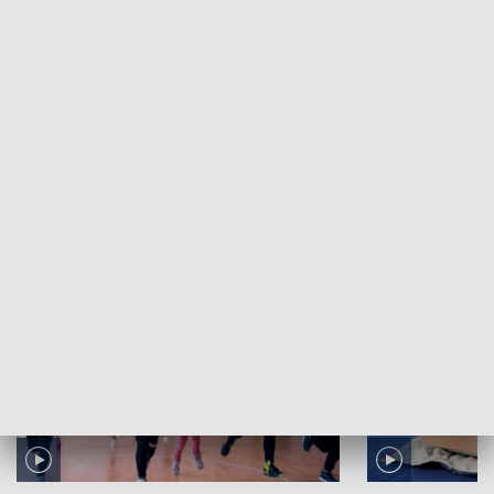
Kolej na kolej. Inwestycje Małopolskie: odc. 36
ZOBACZ WIĘCEJ
NAJNOWSZE WYDANIA PROGRAMÓW