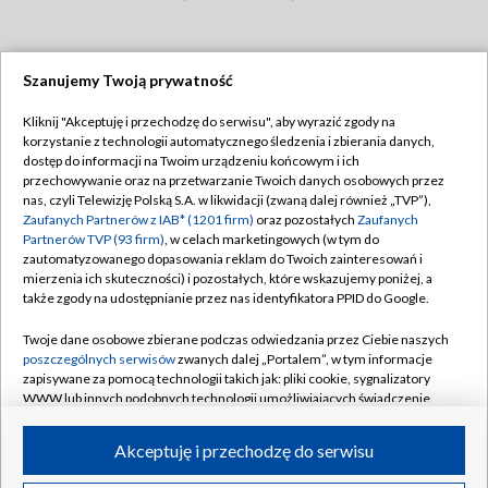
Szanujemy Twoją prywatność
Dołącz do nas:
Kliknij "Akceptuję i przechodzę do serwisu", aby wyrazić zgody na
korzystanie z technologii automatycznego śledzenia i zbierania danych,
TVP
dostęp do informacji na Twoim urządzeniu końcowym i ich
Abonament TVP
przechowywanie oraz na przetwarzanie Twoich danych osobowych przez
Regulamin TVP
nas, czyli Telewizję Polską S.A. w likwidacji (zwaną dalej również „TVP”),
Emisja w TVP
Zaufanych Partnerów z IAB* (1201 firm)
oraz pozostałych
Zaufanych
Polityka prywatności
Partnerów TVP (93 firm)
, w celach marketingowych (w tym do
Centrum informacji TVP
Moje zgody
zautomatyzowanego dopasowania reklam do Twoich zainteresowań i
mierzenia ich skuteczności) i pozostałych, które wskazujemy poniżej, a
Naziemna Telewizja Cyfrowa
Pomoc
także zgody na udostępnianie przez nas identyfikatora PPID do Google.
Sklep TVP
Biuro reklamy
Twoje dane osobowe zbierane podczas odwiedzania przez Ciebie naszych
Rada Programowa
poszczególnych serwisów
zwanych dalej „Portalem”, w tym informacje
Kontakt
zapisywane za pomocą technologii takich jak: pliki cookie, sygnalizatory
System NOS
WWW lub innych podobnych technologii umożliwiających świadczenie
dopasowanych i bezpiecznych usług, personalizację treści oraz reklam,
Informacje o nadawcy
Kanały
udostępnianie funkcji mediów społecznościowych oraz analizowanie
Akceptuję i przechodzę do serwisu
ruchu w Internecie.
Program dla prasy
©2026 Telewizja Polska S.A. w likwidacji