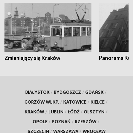
Zmieniający się Kraków
Panorama Kul
BIAŁYSTOK
/
BYDGOSZCZ
/
GDAŃSK
/
GORZÓW WLKP.
/
KATOWICE
/
KIELCE
/
KRAKÓW
/
LUBLIN
/
ŁÓDŹ
/
OLSZTYN
/
OPOLE
/
POZNAŃ
/
RZESZÓW
/
SZCZECIN
/
WARSZAWA
/
WROCŁAW