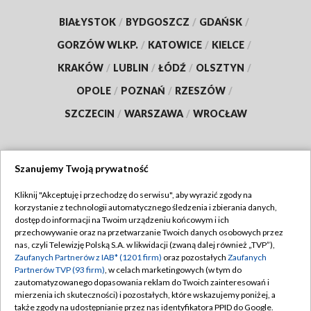
BIAŁYSTOK
/
BYDGOSZCZ
/
GDAŃSK
/
GORZÓW WLKP.
/
KATOWICE
/
KIELCE
/
KRAKÓW
/
LUBLIN
/
ŁÓDŹ
/
OLSZTYN
/
OPOLE
/
POZNAŃ
/
RZESZÓW
/
SZCZECIN
/
WARSZAWA
/
WROCŁAW
Szanujemy Twoją prywatność
Dołącz do nas:
Kliknij "Akceptuję i przechodzę do serwisu", aby wyrazić zgody na
korzystanie z technologii automatycznego śledzenia i zbierania danych,
TVP
dostęp do informacji na Twoim urządzeniu końcowym i ich
Abonament TVP
przechowywanie oraz na przetwarzanie Twoich danych osobowych przez
Regulamin TVP
nas, czyli Telewizję Polską S.A. w likwidacji (zwaną dalej również „TVP”),
Emisja w TVP
Zaufanych Partnerów z IAB* (1201 firm)
oraz pozostałych
Zaufanych
Polityka prywatności
Partnerów TVP (93 firm)
, w celach marketingowych (w tym do
Centrum informacji TVP
Moje zgody
zautomatyzowanego dopasowania reklam do Twoich zainteresowań i
mierzenia ich skuteczności) i pozostałych, które wskazujemy poniżej, a
Naziemna Telewizja Cyfrowa
Pomoc
także zgody na udostępnianie przez nas identyfikatora PPID do Google.