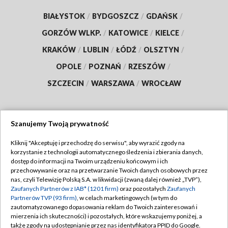
BIAŁYSTOK
/
BYDGOSZCZ
/
GDAŃSK
/
GORZÓW WLKP.
/
KATOWICE
/
KIELCE
/
KRAKÓW
/
LUBLIN
/
ŁÓDŹ
/
OLSZTYN
/
OPOLE
/
POZNAŃ
/
RZESZÓW
/
SZCZECIN
/
WARSZAWA
/
WROCŁAW
Szanujemy Twoją prywatność
Dołącz do nas:
Kliknij "Akceptuję i przechodzę do serwisu", aby wyrazić zgody na
korzystanie z technologii automatycznego śledzenia i zbierania danych,
TVP
dostęp do informacji na Twoim urządzeniu końcowym i ich
Abonament TVP
przechowywanie oraz na przetwarzanie Twoich danych osobowych przez
Regulamin TVP
nas, czyli Telewizję Polską S.A. w likwidacji (zwaną dalej również „TVP”),
Emisja w TVP
Zaufanych Partnerów z IAB* (1201 firm)
oraz pozostałych
Zaufanych
Polityka prywatności
Partnerów TVP (93 firm)
, w celach marketingowych (w tym do
Centrum informacji TVP
Moje zgody
zautomatyzowanego dopasowania reklam do Twoich zainteresowań i
mierzenia ich skuteczności) i pozostałych, które wskazujemy poniżej, a
Naziemna Telewizja Cyfrowa
Pomoc
także zgody na udostępnianie przez nas identyfikatora PPID do Google.