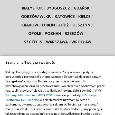
BIAŁYSTOK
/
BYDGOSZCZ
/
GDAŃSK
/
GORZÓW WLKP.
/
KATOWICE
/
KIELCE
/
KRAKÓW
/
LUBLIN
/
ŁÓDŹ
/
OLSZTYN
/
OPOLE
/
POZNAŃ
/
RZESZÓW
/
SZCZECIN
/
WARSZAWA
/
WROCŁAW
Szanujemy Twoją prywatność
Dołącz do nas:
Kliknij "Akceptuję i przechodzę do serwisu", aby wyrazić zgody na
korzystanie z technologii automatycznego śledzenia i zbierania danych,
TVP
dostęp do informacji na Twoim urządzeniu końcowym i ich
Abonament TVP
przechowywanie oraz na przetwarzanie Twoich danych osobowych przez
Regulamin TVP
nas, czyli Telewizję Polską S.A. w likwidacji (zwaną dalej również „TVP”),
Emisja w TVP
Zaufanych Partnerów z IAB* (1201 firm)
oraz pozostałych
Zaufanych
Polityka prywatności
Partnerów TVP (93 firm)
, w celach marketingowych (w tym do
Centrum informacji TVP
Moje zgody
zautomatyzowanego dopasowania reklam do Twoich zainteresowań i
mierzenia ich skuteczności) i pozostałych, które wskazujemy poniżej, a
Naziemna Telewizja Cyfrowa
Pomoc
także zgody na udostępnianie przez nas identyfikatora PPID do Google.