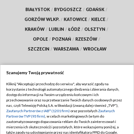
BIAŁYSTOK
/
BYDGOSZCZ
/
GDAŃSK
/
GORZÓW WLKP.
/
KATOWICE
/
KIELCE
/
KRAKÓW
/
LUBLIN
/
ŁÓDŹ
/
OLSZTYN
/
OPOLE
/
POZNAŃ
/
RZESZÓW
/
SZCZECIN
/
WARSZAWA
/
WROCŁAW
Szanujemy Twoją prywatność
Dołącz do nas:
Kliknij "Akceptuję i przechodzę do serwisu", aby wyrazić zgody na
korzystanie z technologii automatycznego śledzenia i zbierania danych,
TVP
dostęp do informacji na Twoim urządzeniu końcowym i ich
Abonament TVP
przechowywanie oraz na przetwarzanie Twoich danych osobowych przez
Regulamin TVP
nas, czyli Telewizję Polską S.A. w likwidacji (zwaną dalej również „TVP”),
Emisja w TVP
Zaufanych Partnerów z IAB* (1201 firm)
oraz pozostałych
Zaufanych
Polityka prywatności
Partnerów TVP (93 firm)
, w celach marketingowych (w tym do
Centrum informacji TVP
Moje zgody
zautomatyzowanego dopasowania reklam do Twoich zainteresowań i
mierzenia ich skuteczności) i pozostałych, które wskazujemy poniżej, a
Naziemna Telewizja Cyfrowa
Pomoc
także zgody na udostępnianie przez nas identyfikatora PPID do Google.