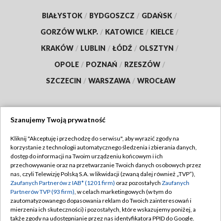
BIAŁYSTOK
/
BYDGOSZCZ
/
GDAŃSK
/
GORZÓW WLKP.
/
KATOWICE
/
KIELCE
/
KRAKÓW
/
LUBLIN
/
ŁÓDŹ
/
OLSZTYN
/
OPOLE
/
POZNAŃ
/
RZESZÓW
/
SZCZECIN
/
WARSZAWA
/
WROCŁAW
Szanujemy Twoją prywatność
Dołącz do nas:
Kliknij "Akceptuję i przechodzę do serwisu", aby wyrazić zgody na
korzystanie z technologii automatycznego śledzenia i zbierania danych,
TVP
dostęp do informacji na Twoim urządzeniu końcowym i ich
Abonament TVP
przechowywanie oraz na przetwarzanie Twoich danych osobowych przez
Regulamin TVP
nas, czyli Telewizję Polską S.A. w likwidacji (zwaną dalej również „TVP”),
Emisja w TVP
Zaufanych Partnerów z IAB* (1201 firm)
oraz pozostałych
Zaufanych
Polityka prywatności
Partnerów TVP (93 firm)
, w celach marketingowych (w tym do
Centrum informacji TVP
Moje zgody
zautomatyzowanego dopasowania reklam do Twoich zainteresowań i
mierzenia ich skuteczności) i pozostałych, które wskazujemy poniżej, a
Naziemna Telewizja Cyfrowa
Pomoc
także zgody na udostępnianie przez nas identyfikatora PPID do Google.