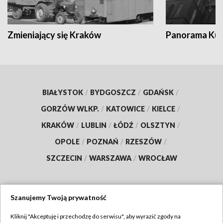
Zmieniający się Kraków
Panorama Kul
BIAŁYSTOK
/
BYDGOSZCZ
/
GDAŃSK
/
GORZÓW WLKP.
/
KATOWICE
/
KIELCE
/
KRAKÓW
/
LUBLIN
/
ŁÓDŹ
/
OLSZTYN
/
OPOLE
/
POZNAŃ
/
RZESZÓW
/
SZCZECIN
/
WARSZAWA
/
WROCŁAW
Szanujemy Twoją prywatność
Dołącz do nas:
Kliknij "Akceptuję i przechodzę do serwisu", aby wyrazić zgody na