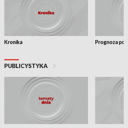
Kronika
Prognoza po
PUBLICYSTYKA