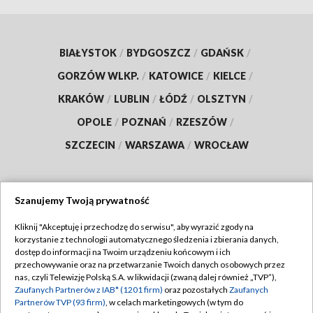
BIAŁYSTOK
/
BYDGOSZCZ
/
GDAŃSK
/
GORZÓW WLKP.
/
KATOWICE
/
KIELCE
/
KRAKÓW
/
LUBLIN
/
ŁÓDŹ
/
OLSZTYN
/
OPOLE
/
POZNAŃ
/
RZESZÓW
/
SZCZECIN
/
WARSZAWA
/
WROCŁAW
Szanujemy Twoją prywatność
Dołącz do nas:
Kliknij "Akceptuję i przechodzę do serwisu", aby wyrazić zgody na
korzystanie z technologii automatycznego śledzenia i zbierania danych,
TVP
dostęp do informacji na Twoim urządzeniu końcowym i ich
Abonament TVP
przechowywanie oraz na przetwarzanie Twoich danych osobowych przez
Regulamin TVP
nas, czyli Telewizję Polską S.A. w likwidacji (zwaną dalej również „TVP”),
Emisja w TVP
Zaufanych Partnerów z IAB* (1201 firm)
oraz pozostałych
Zaufanych
Polityka prywatności
Partnerów TVP (93 firm)
, w celach marketingowych (w tym do
Centrum informacji TVP