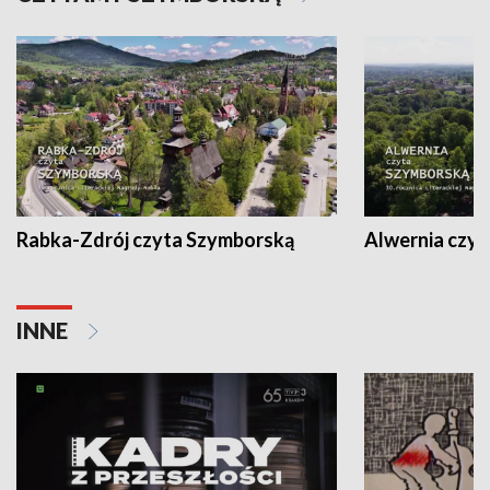
Rabka-Zdrój czyta Szymborską
Alwernia czy
INNE