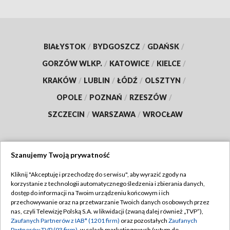
BIAŁYSTOK
/
BYDGOSZCZ
/
GDAŃSK
/
GORZÓW WLKP.
/
KATOWICE
/
KIELCE
/
KRAKÓW
/
LUBLIN
/
ŁÓDŹ
/
OLSZTYN
/
OPOLE
/
POZNAŃ
/
RZESZÓW
/
SZCZECIN
/
WARSZAWA
/
WROCŁAW
Szanujemy Twoją prywatność
Dołącz do nas:
Kliknij "Akceptuję i przechodzę do serwisu", aby wyrazić zgody na
korzystanie z technologii automatycznego śledzenia i zbierania danych,
TVP
dostęp do informacji na Twoim urządzeniu końcowym i ich
Abonament TVP
przechowywanie oraz na przetwarzanie Twoich danych osobowych przez
Regulamin TVP
nas, czyli Telewizję Polską S.A. w likwidacji (zwaną dalej również „TVP”),
Emisja w TVP
Zaufanych Partnerów z IAB* (1201 firm)
oraz pozostałych
Zaufanych
Polityka prywatności
Partnerów TVP (93 firm)
, w celach marketingowych (w tym do