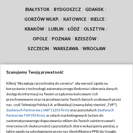
BIAŁYSTOK
/
BYDGOSZCZ
/
GDAŃSK
/
GORZÓW WLKP.
/
KATOWICE
/
KIELCE
/
KRAKÓW
/
LUBLIN
/
ŁÓDŹ
/
OLSZTYN
/
OPOLE
/
POZNAŃ
/
RZESZÓW
/
SZCZECIN
/
WARSZAWA
/
WROCŁAW
Szanujemy Twoją prywatność
Dołącz do nas:
Kliknij "Akceptuję i przechodzę do serwisu", aby wyrazić zgody na
korzystanie z technologii automatycznego śledzenia i zbierania danych,
TVP
dostęp do informacji na Twoim urządzeniu końcowym i ich
Abonament TVP
przechowywanie oraz na przetwarzanie Twoich danych osobowych przez
Regulamin TVP
nas, czyli Telewizję Polską S.A. w likwidacji (zwaną dalej również „TVP”),
Emisja w TVP
Zaufanych Partnerów z IAB* (1201 firm)
oraz pozostałych
Zaufanych
Polityka prywatności
Partnerów TVP (93 firm)
, w celach marketingowych (w tym do
Centrum informacji TVP
Moje zgody
zautomatyzowanego dopasowania reklam do Twoich zainteresowań i
mierzenia ich skuteczności) i pozostałych, które wskazujemy poniżej, a
Naziemna Telewizja Cyfrowa
Pomoc
także zgody na udostępnianie przez nas identyfikatora PPID do Google.