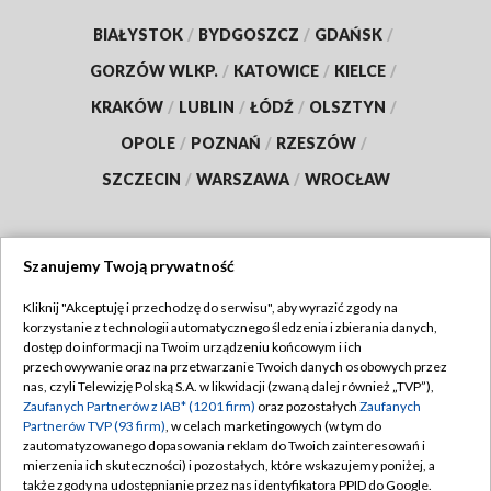
BIAŁYSTOK
/
BYDGOSZCZ
/
GDAŃSK
/
GORZÓW WLKP.
/
KATOWICE
/
KIELCE
/
KRAKÓW
/
LUBLIN
/
ŁÓDŹ
/
OLSZTYN
/
OPOLE
/
POZNAŃ
/
RZESZÓW
/
SZCZECIN
/
WARSZAWA
/
WROCŁAW
Szanujemy Twoją prywatność
Dołącz do nas:
Kliknij "Akceptuję i przechodzę do serwisu", aby wyrazić zgody na
korzystanie z technologii automatycznego śledzenia i zbierania danych,
TVP
dostęp do informacji na Twoim urządzeniu końcowym i ich
Abonament TVP
przechowywanie oraz na przetwarzanie Twoich danych osobowych przez
Regulamin TVP
nas, czyli Telewizję Polską S.A. w likwidacji (zwaną dalej również „TVP”),
Emisja w TVP
Zaufanych Partnerów z IAB* (1201 firm)
oraz pozostałych
Zaufanych
Polityka prywatności
Partnerów TVP (93 firm)
, w celach marketingowych (w tym do
Centrum informacji TVP
Moje zgody
zautomatyzowanego dopasowania reklam do Twoich zainteresowań i
mierzenia ich skuteczności) i pozostałych, które wskazujemy poniżej, a
Naziemna Telewizja Cyfrowa
Pomoc
także zgody na udostępnianie przez nas identyfikatora PPID do Google.