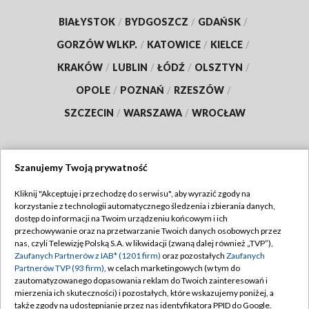
BIAŁYSTOK
/
BYDGOSZCZ
/
GDAŃSK
/
GORZÓW WLKP.
/
KATOWICE
/
KIELCE
/
KRAKÓW
/
LUBLIN
/
ŁÓDŹ
/
OLSZTYN
/
OPOLE
/
POZNAŃ
/
RZESZÓW
/
SZCZECIN
/
WARSZAWA
/
WROCŁAW
Szanujemy Twoją prywatność
Dołącz do nas:
Kliknij "Akceptuję i przechodzę do serwisu", aby wyrazić zgody na
korzystanie z technologii automatycznego śledzenia i zbierania danych,
TVP
dostęp do informacji na Twoim urządzeniu końcowym i ich
Abonament TVP
przechowywanie oraz na przetwarzanie Twoich danych osobowych przez
Regulamin TVP
nas, czyli Telewizję Polską S.A. w likwidacji (zwaną dalej również „TVP”),
Emisja w TVP
Zaufanych Partnerów z IAB* (1201 firm)
oraz pozostałych
Zaufanych
Polityka prywatności
Partnerów TVP (93 firm)
, w celach marketingowych (w tym do
Centrum informacji TVP
Moje zgody
zautomatyzowanego dopasowania reklam do Twoich zainteresowań i
mierzenia ich skuteczności) i pozostałych, które wskazujemy poniżej, a
Naziemna Telewizja Cyfrowa
Pomoc
także zgody na udostępnianie przez nas identyfikatora PPID do Google.