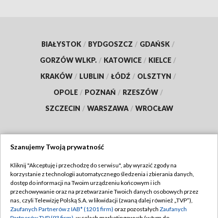
BIAŁYSTOK
/
BYDGOSZCZ
/
GDAŃSK
/
GORZÓW WLKP.
/
KATOWICE
/
KIELCE
/
KRAKÓW
/
LUBLIN
/
ŁÓDŹ
/
OLSZTYN
/
OPOLE
/
POZNAŃ
/
RZESZÓW
/
SZCZECIN
/
WARSZAWA
/
WROCŁAW
Szanujemy Twoją prywatność
Dołącz do nas:
Kliknij "Akceptuję i przechodzę do serwisu", aby wyrazić zgody na
korzystanie z technologii automatycznego śledzenia i zbierania danych,
TVP
dostęp do informacji na Twoim urządzeniu końcowym i ich
Abonament TVP
przechowywanie oraz na przetwarzanie Twoich danych osobowych przez
Regulamin TVP
nas, czyli Telewizję Polską S.A. w likwidacji (zwaną dalej również „TVP”),
Emisja w TVP
Zaufanych Partnerów z IAB* (1201 firm)
oraz pozostałych
Zaufanych
Polityka prywatności
Partnerów TVP (93 firm)
, w celach marketingowych (w tym do