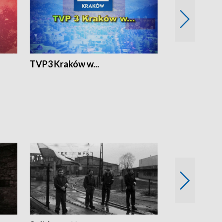
TVP3 Kraków w...
Ślizg