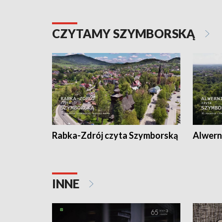
CZYTAMY SZYMBORSKĄ
Rabka-Zdrój czyta Szymborską
Alwern
INNE