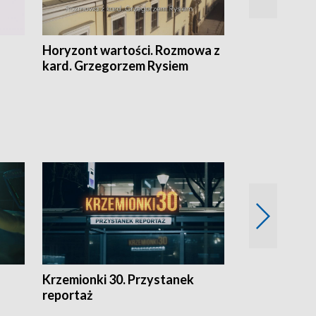
Horyzont wartości. Rozmowa z
Kulturalnie 
kard. Grzegorzem Rysiem
Krzemionki 30. Przystanek
Kraków - jak
reportaż