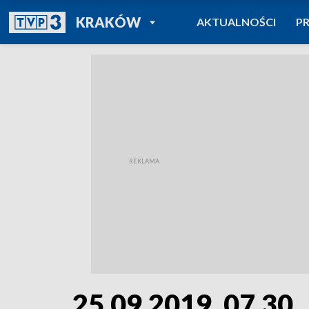
POWRÓT DO
KRAKÓW
AKTUALNOŚCI
P
TVP REGIONY
25.09.2019, 07.30