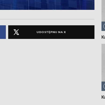
UDOSTĘPNIJ NA X
K
K