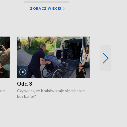
ZOBACZ WIĘCEJ
Odc. 3
Odc. 2
wne
Czy wiesz, że Kraków staje się miastem
Czy wiesz, że Kr
bez barier?
poprawia jakość 