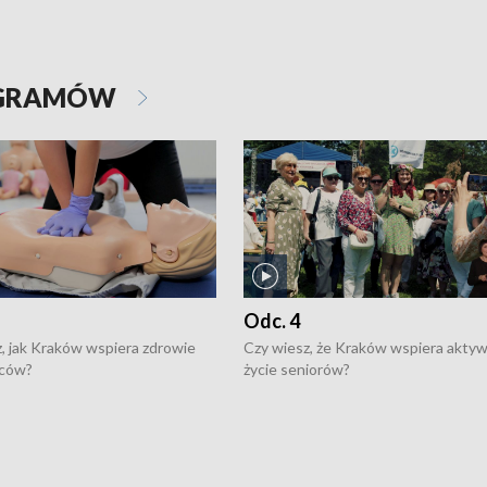
OGRAMÓW
Odc. 4
, jak Kraków wspiera zdrowie
Czy wiesz, że Kraków wspiera akty
ców?
życie seniorów?