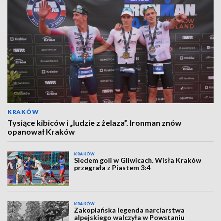
KRAKÓW
Tysiące kibiców i „ludzie z żelaza”. Ironman znów
opanował Kraków
KRAKÓW
Siedem goli w Gliwicach. Wisła Kraków
przegrała z Piastem 3:4
KRAKÓW
Zakopiańska legenda narciarstwa
alpejskiego walczyła w Powstaniu