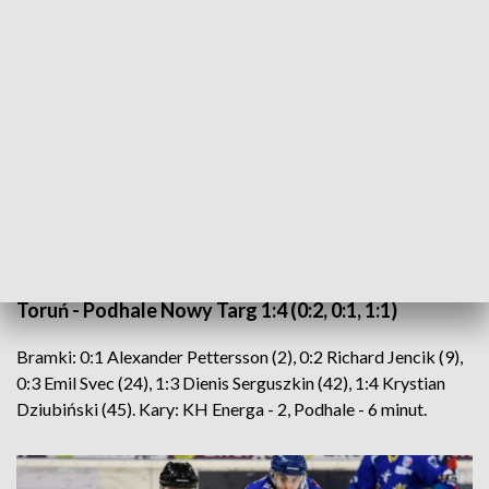
Radość hokeistów Podhala Nowy Targ po strzeleniu gola w meczu Ekstraligi z
Energa Toruń, na lodowisku "Tor-Tor im. Józefa Stogowskiego". Fot. PAP/Paweł
Skraba
Zaległy mecz 9. kolejki ekstraligi hokejowej: Energa
Toruń - Podhale Nowy Targ 1:4 (0:2, 0:1, 1:1)
Bramki: 0:1 Alexander Pettersson (2), 0:2 Richard Jencik (9),
0:3 Emil Svec (24), 1:3 Dienis Serguszkin (42), 1:4 Krystian
Dziubiński (45). Kary: KH Energa - 2, Podhale - 6 minut.