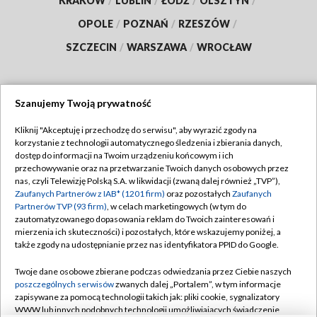
KRAKÓW
/
LUBLIN
/
ŁÓDŹ
/
OLSZTYN
/
OPOLE
/
POZNAŃ
/
RZESZÓW
/
SZCZECIN
/
WARSZAWA
/
WROCŁAW
Szanujemy Twoją prywatność
Dołącz do nas:
Kliknij "Akceptuję i przechodzę do serwisu", aby wyrazić zgody na
korzystanie z technologii automatycznego śledzenia i zbierania danych,
TVP
dostęp do informacji na Twoim urządzeniu końcowym i ich
Abonament TVP
przechowywanie oraz na przetwarzanie Twoich danych osobowych przez
Regulamin TVP
nas, czyli Telewizję Polską S.A. w likwidacji (zwaną dalej również „TVP”),
Emisja w TVP
Polityka prywatności
Zaufanych Partnerów z IAB* (1201 firm)
oraz pozostałych
Zaufanych
Partnerów TVP (93 firm)
, w celach marketingowych (w tym do
Centrum informacji TVP
Moje zgody
zautomatyzowanego dopasowania reklam do Twoich zainteresowań i
mierzenia ich skuteczności) i pozostałych, które wskazujemy poniżej, a
Naziemna Telewizja Cyfrowa
Pomoc
także zgody na udostępnianie przez nas identyfikatora PPID do Google.
Sklep TVP
Biuro reklamy
Twoje dane osobowe zbierane podczas odwiedzania przez Ciebie naszych
Rada Programowa
Kontakt
poszczególnych serwisów
zwanych dalej „Portalem”, w tym informacje
zapisywane za pomocą technologii takich jak: pliki cookie, sygnalizatory
System NOS
WWW lub innych podobnych technologii umożliwiających świadczenie