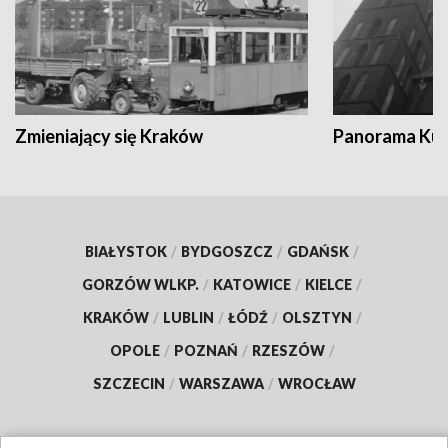
Zmieniający się Kraków
Panorama Kul
BIAŁYSTOK
/
BYDGOSZCZ
/
GDAŃSK
/
GORZÓW WLKP.
/
KATOWICE
/
KIELCE
/
KRAKÓW
/
LUBLIN
/
ŁÓDŹ
/
OLSZTYN
/
OPOLE
/
POZNAŃ
/
RZESZÓW
/
SZCZECIN
/
WARSZAWA
/
WROCŁAW