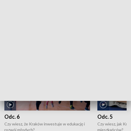
EkoMałopolska: Czysta energia - co zamiast węgla?
ZOBACZ WIĘCEJ
NAJNOWSZE WYDANIA PROGRAMÓW
Odc. 6
Odc. 5
Czy wiesz, że Kraków inwestuje w edukację i
Czy wiesz, jak Kr
rozwój młodych?
mieszkańców?