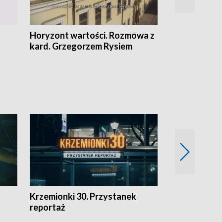
Horyzont wartości. Rozmowa z
Kulturalnie 
kard. Grzegorzem Rysiem
Krzemionki 30. Przystanek
Kraków - jak
reportaż