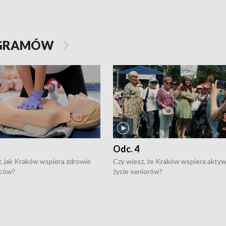
OGRAMÓW
Odc. 4
, jak Kraków wspiera zdrowie
Czy wiesz, że Kraków wspiera akty
ców?
życie seniorów?