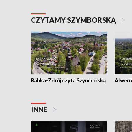
CZYTAMY SZYMBORSKĄ
Rabka-Zdrój czyta Szymborską
Alwern
INNE