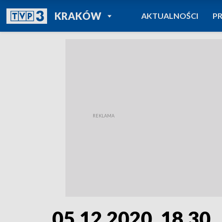
POWRÓT DO
KRAKÓW
AKTUALNOŚCI
P
TVP REGIONY
05.12.2020, 18.30