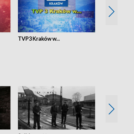
TVP3 Kraków w...
Ślizg