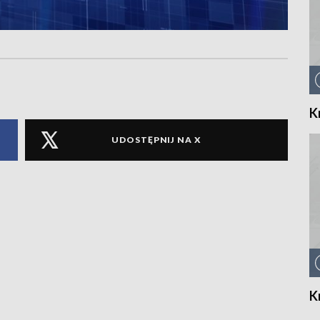
K
UDOSTĘPNIJ NA X
K