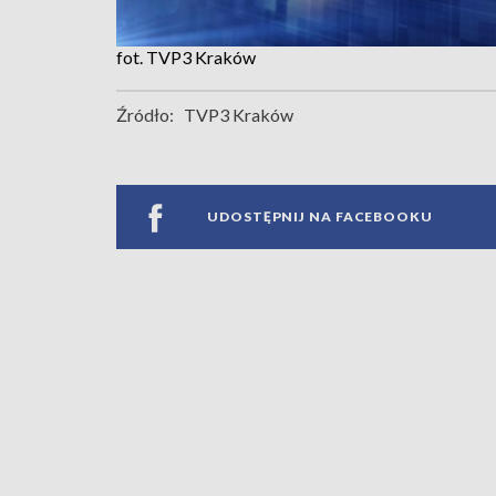
fot. TVP3 Kraków
Źródło:
TVP3 Kraków
UDOSTĘPNIJ NA FACEBOOKU