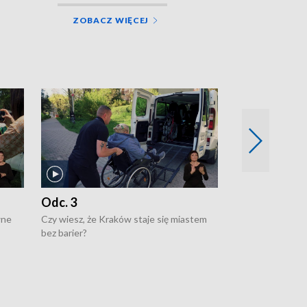
ZOBACZ WIĘCEJ
Odc. 3
Odc. 2
wne
Czy wiesz, że Kraków staje się miastem
Czy wiesz, że Kr
bez barier?
poprawia jakość 