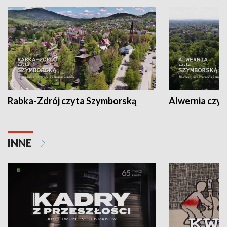
Rabka-Zdrój czyta Szymborską
Alwernia czy
INNE