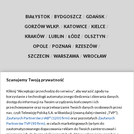
BIAŁYSTOK
/
BYDGOSZCZ
/
GDAŃSK
/
GORZÓW WLKP.
/
KATOWICE
/
KIELCE
/
KRAKÓW
/
LUBLIN
/
ŁÓDŹ
/
OLSZTYN
/
OPOLE
/
POZNAŃ
/
RZESZÓW
/
SZCZECIN
/
WARSZAWA
/
WROCŁAW
Szanujemy Twoją prywatność
Dołącz do nas:
Kliknij "Akceptuję i przechodzę do serwisu", aby wyrazić zgody na
korzystanie z technologii automatycznego śledzenia i zbierania danych,
TVP
dostęp do informacji na Twoim urządzeniu końcowym i ich
Abonament TVP
przechowywanie oraz na przetwarzanie Twoich danych osobowych przez
Regulamin TVP
nas, czyli Telewizję Polską S.A. w likwidacji (zwaną dalej również „TVP”),
Emisja w TVP
Zaufanych Partnerów z IAB* (1201 firm)
oraz pozostałych
Zaufanych
Polityka prywatności
Partnerów TVP (93 firm)
, w celach marketingowych (w tym do
Centrum informacji TVP
Moje zgody
zautomatyzowanego dopasowania reklam do Twoich zainteresowań i