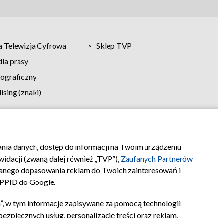
 Telewizja Cyfrowa
Sklep TVP
la prasy
tograficzny
sing (znaki)
klamy
Kontakt
rania danych, dostęp do informacji na Twoim urządzeniu
idacji (zwaną dalej również „TVP”),
Zaufanych Partnerów
anego dopasowania reklam do Twoich zainteresowań i
a PPID do Google.
”, w tym informacje zapisywane za pomocą technologii
zpiecznych usług, personalizację treści oraz reklam,