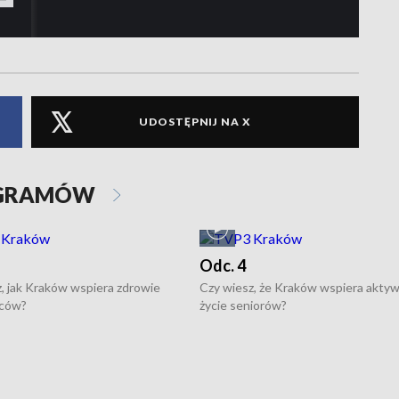
UDOSTĘPNIJ NA X
OGRAMÓW
Odc. 4
, jak Kraków wspiera zdrowie
Czy wiesz, że Kraków wspiera akty
ców?
życie seniorów?