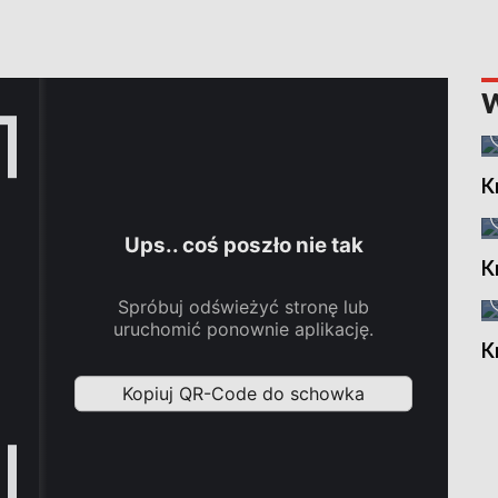
K
K
K