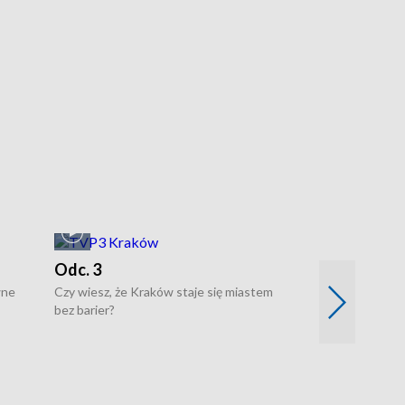
Odc. 3
Odc. 2
wne
Czy wiesz, że Kraków staje się miastem
Czy wiesz, że Kr
bez barier?
poprawia jakość 