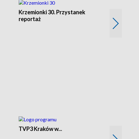
Krzemionki 30. Przystanek
Kraków - jak
reportaż
TVP3 Kraków w...
Ślizg