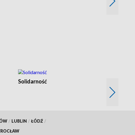
Solidarność
Trudne lata
KÓW
/
LUBLIN
/
ŁÓDŹ
/
ROCŁAW