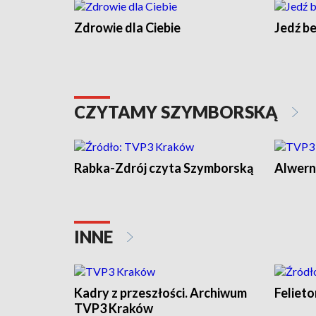
Zdrowie dla Ciebie
Jedź be
CZYTAMY SZYMBORSKĄ
Rabka-Zdrój czyta Szymborską
Alwern
INNE
Kadry z przeszłości. Archiwum
Feliet
TVP3 Kraków