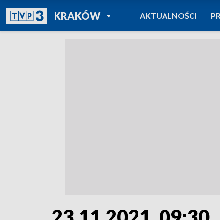
POWRÓT DO
KRAKÓW
AKTUALNOŚCI
P
TVP REGIONY
23.11.2021, 09:30