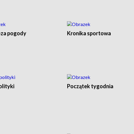
za pogody
Kronika sportowa
olityki
Początek tygodnia