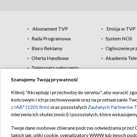
Abonament TVP
Emisja w TVP
Rada Programowa
System NOS
Biuro Reklamy
Ogłoszenie pr
Oferta Handlowa
Akademia Tele
Telegazeta ogłoszenia
Szanujemy Twoją prywatność
Regulamin TVP
Kliknij "Akceptuję i przechodzę do serwisu", aby wyrazić zg
końcowym i ich przechowywanie oraz na przetwarzanie Twoich
z IAB* (1201 firm)
oraz pozostałych
Zaufanych Partnerów T
mierzenia ich skuteczności) i pozostałych, które wskazujemy
Twoje dane osobowe zbierane podczas odwiedzania przez 
takich jak: pliki cookie, sygnalizatory WWW lub innych pod