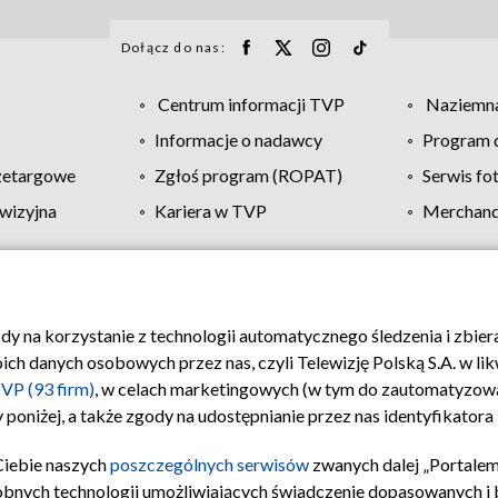
Dołącz do nas:
Centrum informacji TVP
Naziemna
Informacje o nadawcy
Program d
zetargowe
Zgłoś program (ROPAT)
Serwis fo
wizyjna
Kariera w TVP
Merchandi
Polityka prywatności
Moje zgody
Pomoc
Biuro re
ody na korzystanie z technologii automatycznego śledzenia i zbie
 danych osobowych przez nas, czyli Telewizję Polską S.A. w likw
VP (93 firm)
, w celach marketingowych (w tym do zautomatyzow
 poniżej, a także zgody na udostępnianie przez nas identyfikator
Ciebie naszych
poszczególnych serwisów
zwanych dalej „Portalem
obnych technologii umożliwiających świadczenie dopasowanych i be