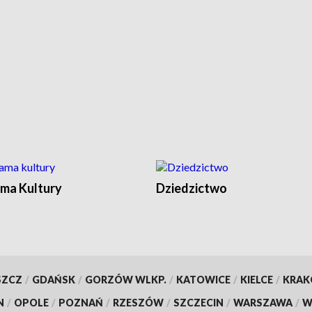
ma Kultury
Dziedzictwo
SZCZ
/
GDAŃSK
/
GORZÓW WLKP.
/
KATOWICE
/
KIELCE
/
KRA
N
/
OPOLE
/
POZNAŃ
/
RZESZÓW
/
SZCZECIN
/
WARSZAWA
/
W