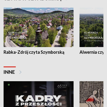
Rabka-Zdrój czyta Szymborską
Alwernia czy
INNE