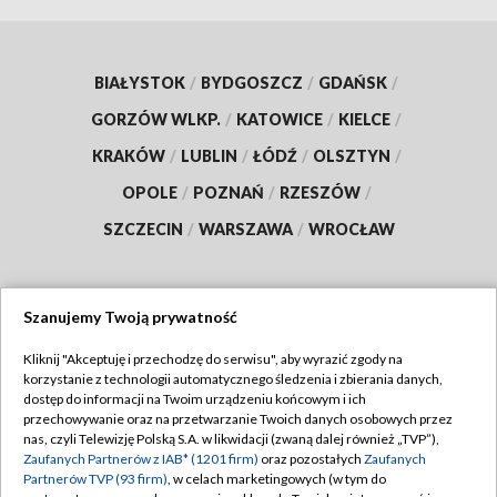
BIAŁYSTOK
/
BYDGOSZCZ
/
GDAŃSK
/
GORZÓW WLKP.
/
KATOWICE
/
KIELCE
/
KRAKÓW
/
LUBLIN
/
ŁÓDŹ
/
OLSZTYN
/
OPOLE
/
POZNAŃ
/
RZESZÓW
/
SZCZECIN
/
WARSZAWA
/
WROCŁAW
Szanujemy Twoją prywatność
Dołącz do nas:
Kliknij "Akceptuję i przechodzę do serwisu", aby wyrazić zgody na
korzystanie z technologii automatycznego śledzenia i zbierania danych,
TVP
dostęp do informacji na Twoim urządzeniu końcowym i ich
Abonament TVP
przechowywanie oraz na przetwarzanie Twoich danych osobowych przez
Regulamin TVP
nas, czyli Telewizję Polską S.A. w likwidacji (zwaną dalej również „TVP”),
Emisja w TVP
Zaufanych Partnerów z IAB* (1201 firm)
oraz pozostałych
Zaufanych
Polityka prywatności
Partnerów TVP (93 firm)
, w celach marketingowych (w tym do
Centrum informacji TVP
Moje zgody