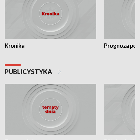
Kronika
Prognoza po
PUBLICYSTYKA