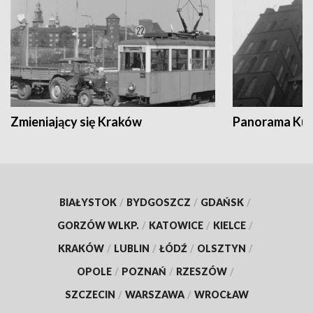
Zmieniający się Kraków
Panorama Kul
BIAŁYSTOK
/
BYDGOSZCZ
/
GDAŃSK
/
GORZÓW WLKP.
/
KATOWICE
/
KIELCE
/
KRAKÓW
/
LUBLIN
/
ŁÓDŹ
/
OLSZTYN
/
OPOLE
/
POZNAŃ
/
RZESZÓW
/
SZCZECIN
/
WARSZAWA
/
WROCŁAW