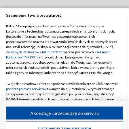
Szanujemy Twoją prywatność
Dołącz do nas:
Kliknij "Akceptuję i przechodzę do serwisu", aby wyrazić zgody na
korzystanie z technologii automatycznego śledzenia i zbierania danych,
TVP
dostęp do informacji na Twoim urządzeniu końcowym i ich
Abonament TVP
przechowywanie oraz na przetwarzanie Twoich danych osobowych przez
Regulamin TVP
nas, czyli Telewizję Polską S.A. w likwidacji (zwaną dalej również „TVP”),
Emisja w TVP
Zaufanych Partnerów z IAB* (1201 firm)
oraz pozostałych
Zaufanych
Polityka prywatności
Partnerów TVP (93 firm)
, w celach marketingowych (w tym do
Centrum informacji TVP
Moje zgody
zautomatyzowanego dopasowania reklam do Twoich zainteresowań i
mierzenia ich skuteczności) i pozostałych, które wskazujemy poniżej, a
Naziemna Telewizja Cyfrowa
Pomoc
także zgody na udostępnianie przez nas identyfikatora PPID do Google.
Sklep TVP
Biuro reklamy
Twoje dane osobowe zbierane podczas odwiedzania przez Ciebie naszych
Rada Programowa
poszczególnych serwisów
zwanych dalej „Portalem”, w tym informacje
Kontakt
zapisywane za pomocą technologii takich jak: pliki cookie, sygnalizatory
System NOS
WWW lub innych podobnych technologii umożliwiających świadczenie
dopasowanych i bezpiecznych usług, personalizację treści oraz reklam,
Informacje o nadawcy
Kanały
udostępnianie funkcji mediów społecznościowych oraz analizowanie
Akceptuję i przechodzę do serwisu
ruchu w Internecie.
Program dla prasy
©2026 Telewizja Polska S.A. w likwidacji
Biuro Reklamy
Twoje dane osobowe zbierane podczas odwiedzania przez Ciebie
Ustawienia zaawansowane