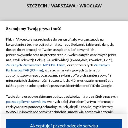
SZCZECIN
/
WARSZAWA
/
WROCŁAW
Szanujemy Twoją prywatność
Dołącz do nas:
Kliknij "Akceptuję i przechodzę do serwisu", aby wyrazić zgody na
korzystanie z technologii automatycznego śledzenia i zbierania danych,
TVP
dostęp do informacji na Twoim urządzeniu końcowym i ich
Abonament TVP
przechowywanie oraz na przetwarzanie Twoich danych osobowych przez
Regulamin TVP
nas, czyli Telewizję Polską S.A. w likwidacji (zwaną dalej również „TVP”),
Emisja w TVP
Polityka prywatności
Zaufanych Partnerów z IAB* (1201 firm)
oraz pozostałych
Zaufanych
Partnerów TVP (93 firm)
, w celach marketingowych (w tym do
Centrum informacji TVP
Moje zgody
zautomatyzowanego dopasowania reklam do Twoich zainteresowań i
mierzenia ich skuteczności) i pozostałych, które wskazujemy poniżej, a
Naziemna Telewizja Cyfrowa
Pomoc
także zgody na udostępnianie przez nas identyfikatora PPID do Google.
Sklep TVP
Biuro reklamy
Twoje dane osobowe zbierane podczas odwiedzania przez Ciebie naszych
Rada Programowa
Kontakt
poszczególnych serwisów
zwanych dalej „Portalem”, w tym informacje
zapisywane za pomocą technologii takich jak: pliki cookie, sygnalizatory
System NOS
WWW lub innych podobnych technologii umożliwiających świadczenie
dopasowanych i bezpiecznych usług, personalizację treści oraz reklam,
Informacje o nadawcy
Kanały
udostępnianie funkcji mediów społecznościowych oraz analizowanie
Akceptuję i przechodzę do serwisu
ruchu w Internecie.