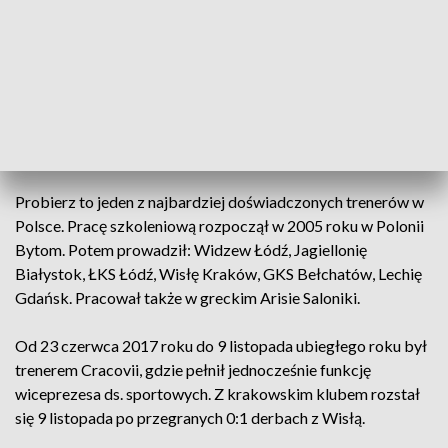
Mariusz Lewandowski, który wprowadził drużynę do
ekstraklasy.
ℹ️Michał Probierz trenerem
@BB_Termalica
🔜
https://t.co/ibytvkSwuM
pic.twitter.com/4yHYF2INB3
— Bruk-Bet Termalica (@BB_Termalica)
January 6, 2022
Probierz to jeden z najbardziej doświadczonych trenerów w
Polsce. Pracę szkoleniową rozpoczął w 2005 roku w Polonii
Bytom. Potem prowadził: Widzew Łódź, Jagiellonię
Białystok, ŁKS Łódź, Wisłę Kraków, GKS Bełchatów, Lechię
Gdańsk. Pracował także w greckim Arisie Saloniki.
Od 23 czerwca 2017 roku do 9 listopada ubiegłego roku był
trenerem Cracovii, gdzie pełnił jednocześnie funkcję
wiceprezesa ds. sportowych. Z krakowskim klubem rozstał
się 9 listopada po przegranych 0:1 derbach z Wisłą.