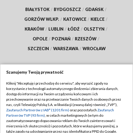
BIAŁYSTOK
/
BYDGOSZCZ
/
GDAŃSK
/
GORZÓW WLKP.
/
KATOWICE
/
KIELCE
/
KRAKÓW
/
LUBLIN
/
ŁÓDŹ
/
OLSZTYN
/
OPOLE
/
POZNAŃ
/
RZESZÓW
/
SZCZECIN
/
WARSZAWA
/
WROCŁAW
Szanujemy Twoją prywatność
Dołącz do nas:
Kliknij "Akceptuję i przechodzę do serwisu", aby wyrazić zgody na
korzystanie z technologii automatycznego śledzenia i zbierania danych,
TVP
dostęp do informacji na Twoim urządzeniu końcowym i ich
Abonament TVP
przechowywanie oraz na przetwarzanie Twoich danych osobowych przez
Regulamin TVP
nas, czyli Telewizję Polską S.A. w likwidacji (zwaną dalej również „TVP”),
Emisja w TVP
Zaufanych Partnerów z IAB* (1201 firm)
oraz pozostałych
Zaufanych
Polityka prywatności
Partnerów TVP (93 firm)
, w celach marketingowych (w tym do
Centrum informacji TVP
Moje zgody
zautomatyzowanego dopasowania reklam do Twoich zainteresowań i
mierzenia ich skuteczności) i pozostałych, które wskazujemy poniżej, a
Naziemna Telewizja Cyfrowa
Pomoc
także zgody na udostępnianie przez nas identyfikatora PPID do Google.