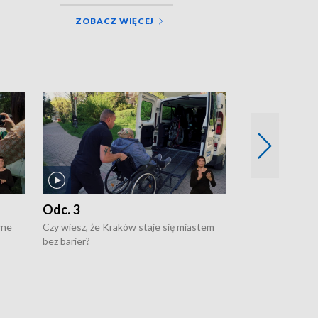
ZOBACZ WIĘCEJ
Odc. 3
Odc. 2
wne
Czy wiesz, że Kraków staje się miastem
Czy wiesz, że Kr
bez barier?
poprawia jakość 