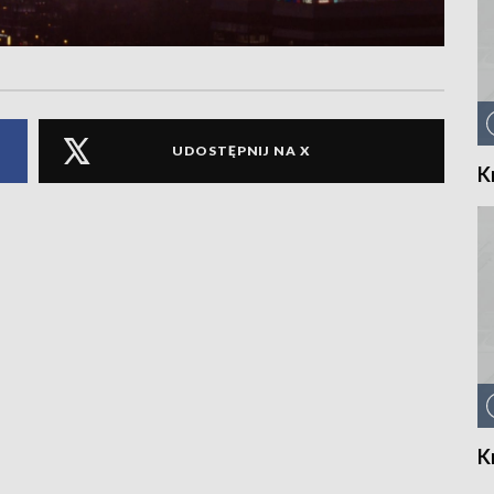
UDOSTĘPNIJ NA X
K
K