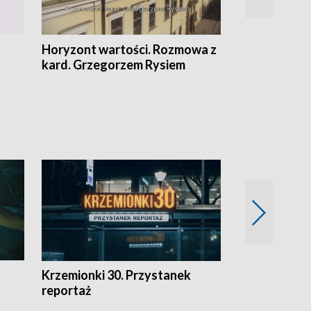
Horyzont wartości. Rozmowa z
Kulturalnie 
kard. Grzegorzem Rysiem
Krzemionki 30. Przystanek
Kraków - jak
reportaż