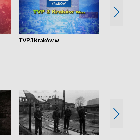
TVP3 Kraków w...
Ślizg