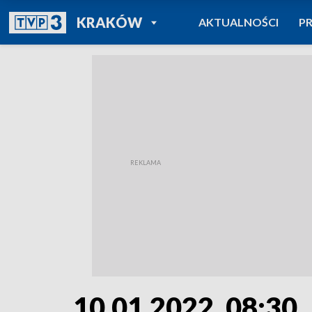
POWRÓT DO
KRAKÓW
AKTUALNOŚCI
P
TVP REGIONY
10.01.2022, 08:30