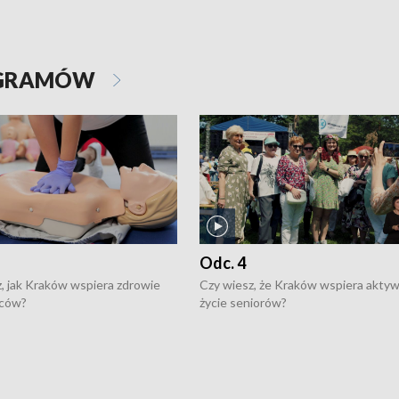
OGRAMÓW
Odc. 4
, jak Kraków wspiera zdrowie
Czy wiesz, że Kraków wspiera akty
ców?
życie seniorów?