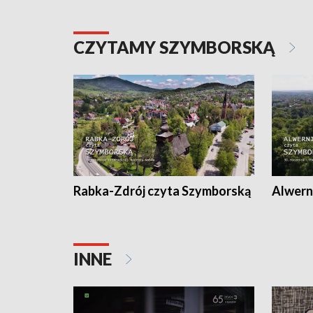
CZYTAMY SZYMBORSKĄ
Rabka-Zdrój czyta Szymborską
Alwern
INNE