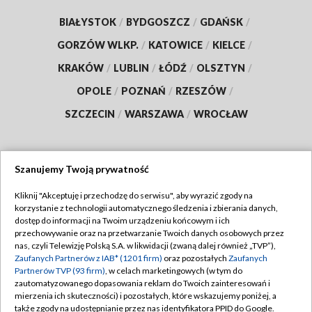
BIAŁYSTOK
/
BYDGOSZCZ
/
GDAŃSK
/
GORZÓW WLKP.
/
KATOWICE
/
KIELCE
/
KRAKÓW
/
LUBLIN
/
ŁÓDŹ
/
OLSZTYN
/
OPOLE
/
POZNAŃ
/
RZESZÓW
/
SZCZECIN
/
WARSZAWA
/
WROCŁAW
Szanujemy Twoją prywatność
Dołącz do nas:
Kliknij "Akceptuję i przechodzę do serwisu", aby wyrazić zgody na
korzystanie z technologii automatycznego śledzenia i zbierania danych,
TVP
dostęp do informacji na Twoim urządzeniu końcowym i ich
Abonament TVP
przechowywanie oraz na przetwarzanie Twoich danych osobowych przez
Regulamin TVP
nas, czyli Telewizję Polską S.A. w likwidacji (zwaną dalej również „TVP”),
Emisja w TVP
Zaufanych Partnerów z IAB* (1201 firm)
oraz pozostałych
Zaufanych
Polityka prywatności
Partnerów TVP (93 firm)
, w celach marketingowych (w tym do
Centrum informacji TVP
Moje zgody
zautomatyzowanego dopasowania reklam do Twoich zainteresowań i
mierzenia ich skuteczności) i pozostałych, które wskazujemy poniżej, a
Naziemna Telewizja Cyfrowa
Pomoc
także zgody na udostępnianie przez nas identyfikatora PPID do Google.