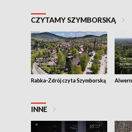
CZYTAMY SZYMBORSKĄ
Rabka-Zdrój czyta Szymborską
Alwern
INNE