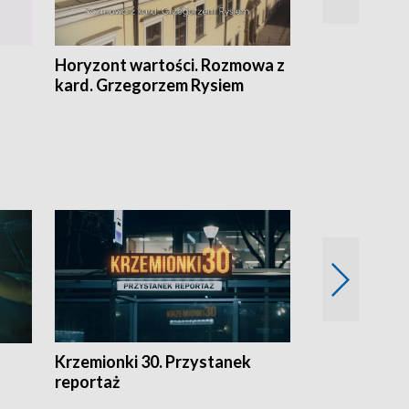
Horyzont wartości. Rozmowa z
Kulturalnie 
kard. Grzegorzem Rysiem
Krzemionki 30. Przystanek
Kraków - jak
reportaż