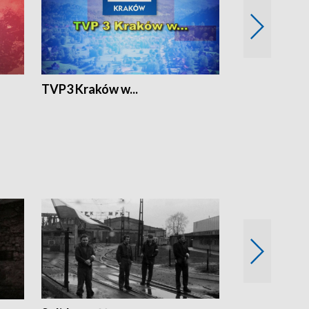
TVP3 Kraków w...
Ślizg