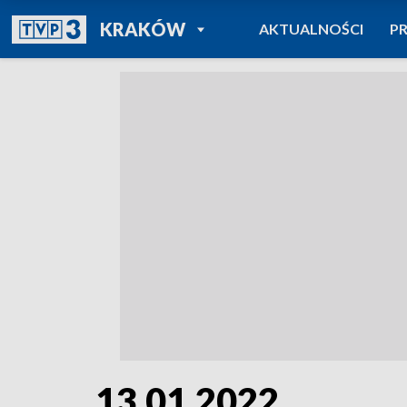
POWRÓT DO
KRAKÓW
AKTUALNOŚCI
P
TVP REGIONY
13.01.2022