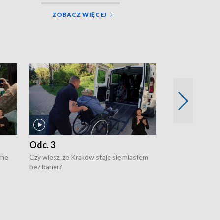
ZOBACZ WIĘCEJ
Odc. 3
Odc. 2
wne
Czy wiesz, że Kraków staje się miastem
Czy wiesz, że Kr
bez barier?
poprawia jakość 