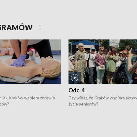
OGRAMÓW
Odc. 4
, jak Kraków wspiera zdrowie
Czy wiesz, że Kraków wspiera akty
ców?
życie seniorów?