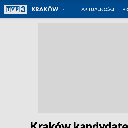
POWRÓT DO
KRAKÓW
AKTUALNOŚCI
P
TVP REGIONY
Kraków kandydatem