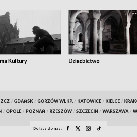
ma Kultury
Dziedzictwo
SZCZ
/
GDAŃSK
/
GORZÓW WLKP.
/
KATOWICE
/
KIELCE
/
KRA
N
/
OPOLE
/
POZNAŃ
/
RZESZÓW
/
SZCZECIN
/
WARSZAWA
/
W
Dołącz do nas: