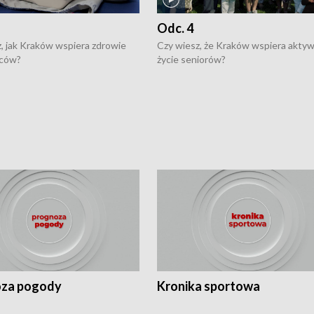
Odc. 4
, jak Kraków wspiera zdrowie
Czy wiesz, że Kraków wspiera akty
ców?
życie seniorów?
za pogody
Kronika sportowa