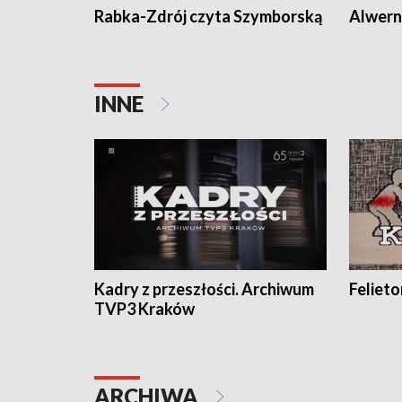
Rabka-Zdrój czyta Szymborską
Alwern
INNE
Kadry z przeszłości. Archiwum
Feliet
TVP3 Kraków
ARCHIWA