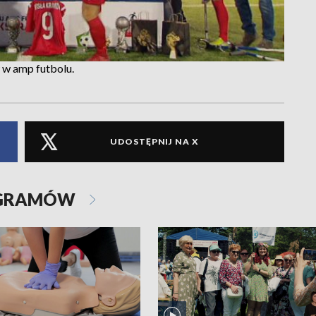
 w amp futbolu.
UDOSTĘPNIJ NA X
OGRAMÓW