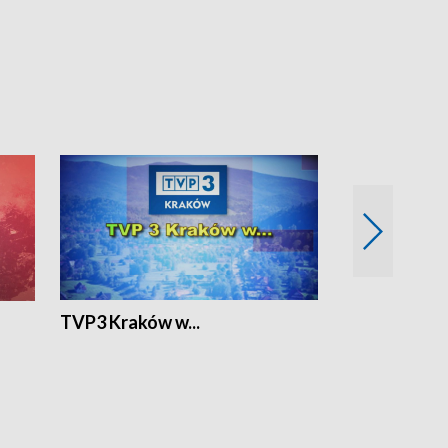
TVP3 Kraków w...
Ślizg