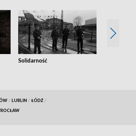
Solidarność
Trudne lata
KÓW
/
LUBLIN
/
ŁÓDŹ
/
ROCŁAW