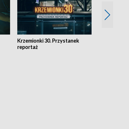
Krzemionki 30. Przystanek
Kraków - jak
reportaż