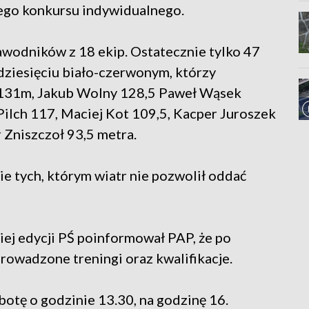
lnego konkursu indywidualnego.
awodników z 18 ekip. Ostatecznie tylko 47
dziesięciu biało-czerwonym, którzy
 131m, Jakub Wolny 128,5 Paweł Wąsek
Pilch 117, Maciej Kot 109,5, Kacper Juroszek
Zniszczoł 93,5 metra.
pie tych, którym wiatr nie pozwolił oddać
ej edycji PŚ poinformował PAP, że po
rowadzone treningi oraz kwalifikacje.
botę o godzinie 13.30, na godzinę 16.