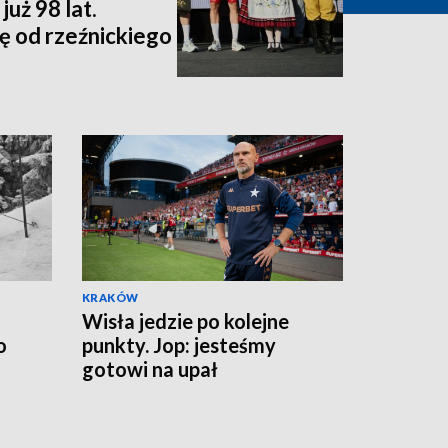
uż 98 lat.
ę od rzeźnickiego
KRAKÓW
Wisła jedzie po kolejne
o
punkty. Jop: jesteśmy
gotowi na upał