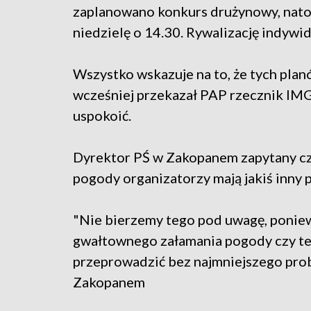
zaplanowano konkurs drużynowy, natom
niedzielę o 14.30. Rywalizację indywi
Wszystko wskazuje na to, że tych plan
wcześniej przekazał PAP rzecznik IMGW
uspokoić.
Dyrektor PŚ w Zakopanem zapytany c
pogody organizatorzy mają jakiś inny pl
"Nie bierzemy tego pod uwagę, poniew
gwałtownego załamania pogody czy też
przeprowadzić bez najmniejszego pro
Zakopanem