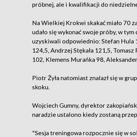
próbnej, ale i kwalifikacji do niedzie
Na Wielkiej Krokwi skakać miało 70 z
udało się wykonać swoje próby, w tym 
uzyskiwali odpowiednio: Stefan Hula
124,5, Andrzej Stękała 121,5, Tomasz 
102, Klemens Murańka 98, Aleksander 
Piotr Żyła natomiast znalazł się w gru
skoku.
Wojciech Gumny, dyrektor zakopiański
naradzie ustalono kiedy zostaną przep
"Sesja treningowa rozpocznie się w so