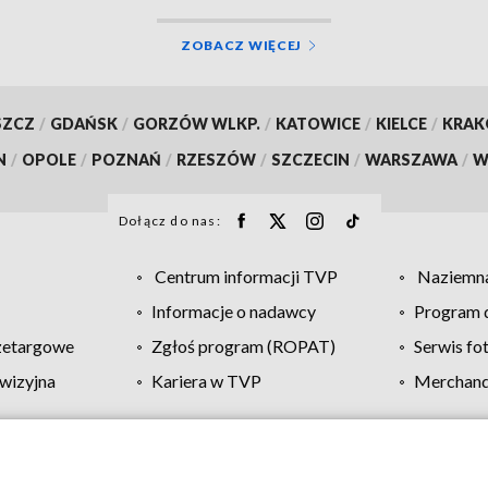
ZOBACZ WIĘCEJ
SZCZ
/
GDAŃSK
/
GORZÓW WLKP.
/
KATOWICE
/
KIELCE
/
KRA
N
/
OPOLE
/
POZNAŃ
/
RZESZÓW
/
SZCZECIN
/
WARSZAWA
/
W
Dołącz do nas:
Centrum informacji TVP
Naziemna
Informacje o nadawcy
Program d
zetargowe
Zgłoś program (ROPAT)
Serwis fo
wizyjna
Kariera w TVP
Merchandi