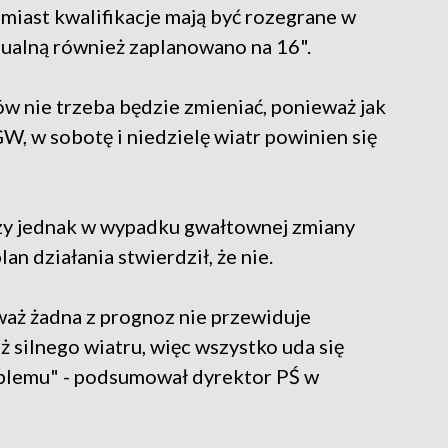
iast kwalifikacje mają być rozegrane w
dualną również zaplanowano na 16".
ów nie trzeba będzie zmieniać, ponieważ jak
, w sobotę i niedzielę wiatr powinien się
zy jednak w wypadku gwałtownej zmiany
an działania stwierdził, że nie.
aż żadna z prognoz nie przewiduje
 silnego wiatru, więc wszystko uda się
blemu" - podsumował dyrektor PŚ w