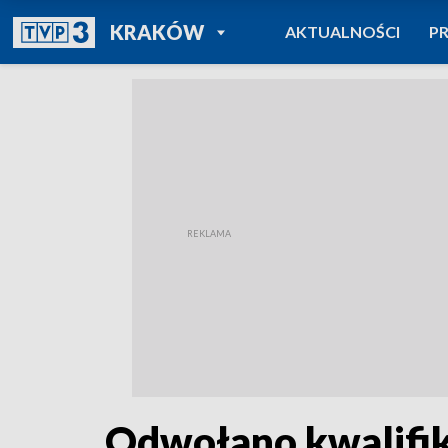
POWRÓT DO
KRAKÓW
AKTUALNOŚCI
P
TVP REGIONY
Odwołano kwalifi