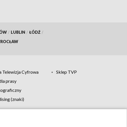
KÓW
/
LUBLIN
/
ŁÓDŹ
/
ROCŁAW
 Telewizja Cyfrowa
Sklep TVP
la prasy
tograficzny
sing (znaki)