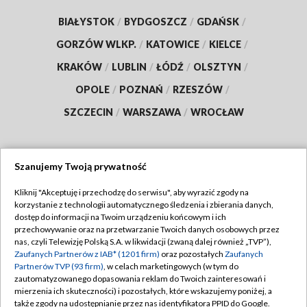
BIAŁYSTOK
/
BYDGOSZCZ
/
GDAŃSK
/
GORZÓW WLKP.
/
KATOWICE
/
KIELCE
/
KRAKÓW
/
LUBLIN
/
ŁÓDŹ
/
OLSZTYN
/
OPOLE
/
POZNAŃ
/
RZESZÓW
/
SZCZECIN
/
WARSZAWA
/
WROCŁAW
Szanujemy Twoją prywatność
Dołącz do nas:
Kliknij "Akceptuję i przechodzę do serwisu", aby wyrazić zgody na
korzystanie z technologii automatycznego śledzenia i zbierania danych,
TVP
dostęp do informacji na Twoim urządzeniu końcowym i ich
Abonament TVP
przechowywanie oraz na przetwarzanie Twoich danych osobowych przez
Regulamin TVP
nas, czyli Telewizję Polską S.A. w likwidacji (zwaną dalej również „TVP”),
Emisja w TVP
Zaufanych Partnerów z IAB* (1201 firm)
oraz pozostałych
Zaufanych
Polityka prywatności
Partnerów TVP (93 firm)
, w celach marketingowych (w tym do
Centrum informacji TVP
Moje zgody
zautomatyzowanego dopasowania reklam do Twoich zainteresowań i
mierzenia ich skuteczności) i pozostałych, które wskazujemy poniżej, a
Naziemna Telewizja Cyfrowa
Pomoc
także zgody na udostępnianie przez nas identyfikatora PPID do Google.