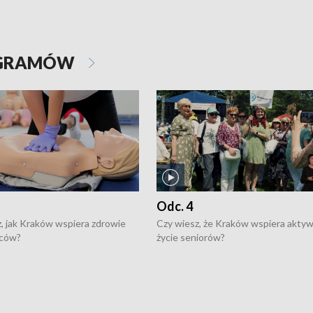
OGRAMÓW
Odc. 4
, jak Kraków wspiera zdrowie
Czy wiesz, że Kraków wspiera akty
ców?
życie seniorów?