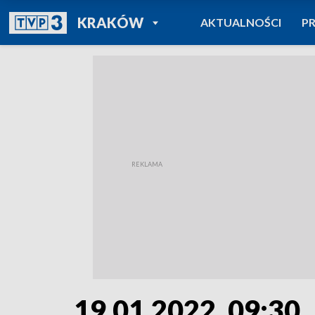
POWRÓT DO
KRAKÓW
AKTUALNOŚCI
P
TVP REGIONY
19.01.2022, 09:30