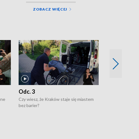
ZOBACZ WIĘCEJ
Odc. 3
Odc. 2
wne
Czy wiesz, że Kraków staje się miastem
Czy wiesz, że Kr
bez barier?
poprawia jakość 