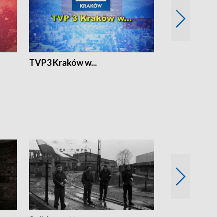
TVP3 Kraków w...
Ślizg