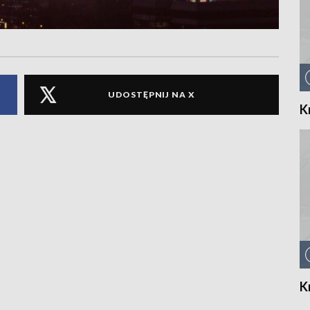
UDOSTĘPNIJ NA X
K
K