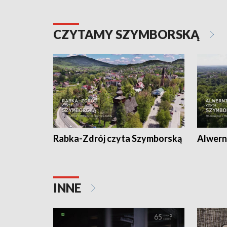
CZYTAMY SZYMBORSKĄ
Rabka-Zdrój czyta Szymborską
Alwern
INNE