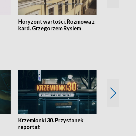
Horyzont wartości. Rozmowa z
Kulturalnie 
kard. Grzegorzem Rysiem
Krzemionki 30. Przystanek
Kraków - jak
reportaż