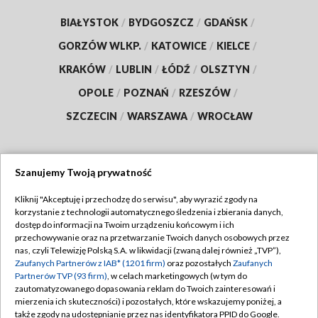
BIAŁYSTOK
/
BYDGOSZCZ
/
GDAŃSK
/
GORZÓW WLKP.
/
KATOWICE
/
KIELCE
/
KRAKÓW
/
LUBLIN
/
ŁÓDŹ
/
OLSZTYN
/
OPOLE
/
POZNAŃ
/
RZESZÓW
/
SZCZECIN
/
WARSZAWA
/
WROCŁAW
Szanujemy Twoją prywatność
Dołącz do nas:
Kliknij "Akceptuję i przechodzę do serwisu", aby wyrazić zgody na
korzystanie z technologii automatycznego śledzenia i zbierania danych,
TVP
dostęp do informacji na Twoim urządzeniu końcowym i ich
Abonament TVP
przechowywanie oraz na przetwarzanie Twoich danych osobowych przez
Regulamin TVP
nas, czyli Telewizję Polską S.A. w likwidacji (zwaną dalej również „TVP”),
Emisja w TVP
Zaufanych Partnerów z IAB* (1201 firm)
oraz pozostałych
Zaufanych
Polityka prywatności
Partnerów TVP (93 firm)
, w celach marketingowych (w tym do
Centrum informacji TVP
Moje zgody
zautomatyzowanego dopasowania reklam do Twoich zainteresowań i
mierzenia ich skuteczności) i pozostałych, które wskazujemy poniżej, a
Naziemna Telewizja Cyfrowa
Pomoc
także zgody na udostępnianie przez nas identyfikatora PPID do Google.