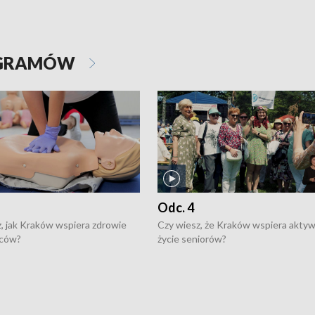
OGRAMÓW
Odc. 4
, jak Kraków wspiera zdrowie
Czy wiesz, że Kraków wspiera akty
ców?
życie seniorów?