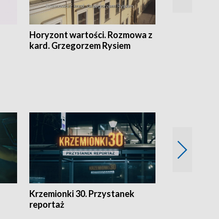
Horyzont wartości. Rozmowa z
Kulturalnie 
kard. Grzegorzem Rysiem
Krzemionki 30. Przystanek
Kraków - jak
reportaż