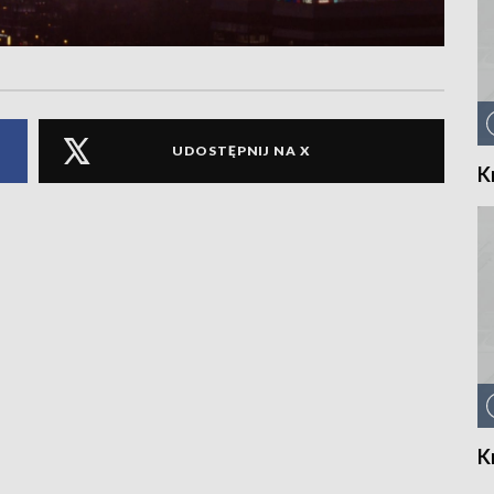
UDOSTĘPNIJ NA X
K
K