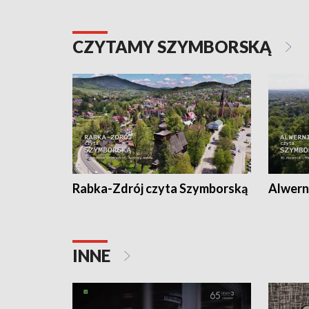
CZYTAMY SZYMBORSKĄ
Rabka-Zdrój czyta Szymborską
Alwern
INNE