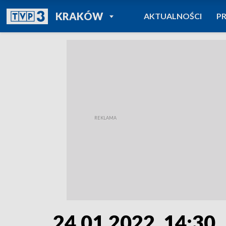
POWRÓT DO
KRAKÓW
AKTUALNOŚCI
P
TVP REGIONY
24.01.2022, 14:30