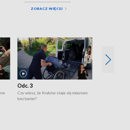
ZOBACZ WIĘCEJ
Odc. 3
Odc. 2
wne
Czy wiesz, że Kraków staje się miastem
Czy wiesz, że Kr
bez barier?
poprawia jakość 