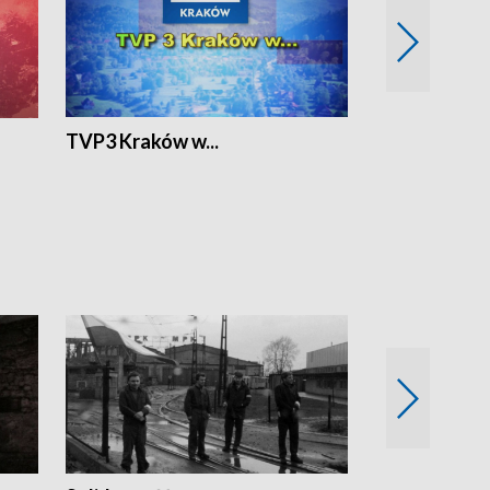
TVP3 Kraków w...
Ślizg