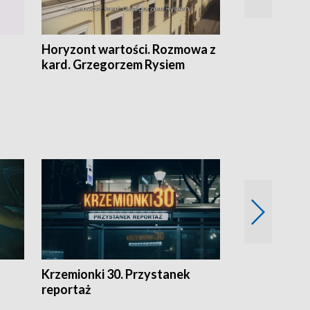
Horyzont wartości. Rozmowa z
Kulturalnie 
kard. Grzegorzem Rysiem
Krzemionki 30. Przystanek
Kraków - jak
reportaż