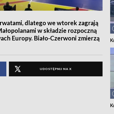
orwatami, dlatego we wtorek zagrają
z Małopolanami w składzie rozpoczną
wach Europy. Biało-Czerwoni zmierzą
K
UDOSTĘPNIJ NA X
K