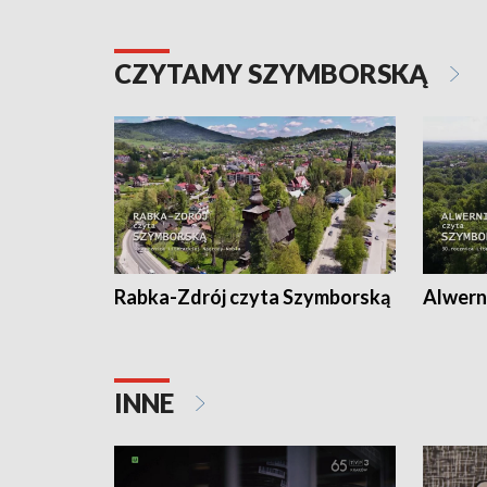
CZYTAMY SZYMBORSKĄ
Rabka-Zdrój czyta Szymborską
Alwern
INNE