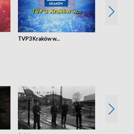
TVP3 Kraków w...
Ślizg