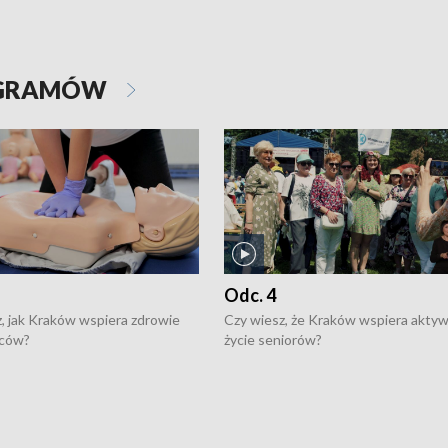
OGRAMÓW
Odc. 4
, jak Kraków wspiera zdrowie
Czy wiesz, że Kraków wspiera akty
ców?
życie seniorów?