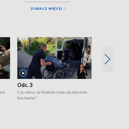
ZOBACZ WIĘCEJ
Odc. 3
Odc. 2
wne
Czy wiesz, że Kraków staje się miastem
Czy wiesz, że Kr
bez barier?
poprawia jakość 