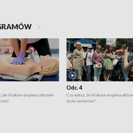
OGRAMÓW
Odc. 4
, jak Kraków wspiera zdrowie
Czy wiesz, że Kraków wspiera akty
ców?
życie seniorów?