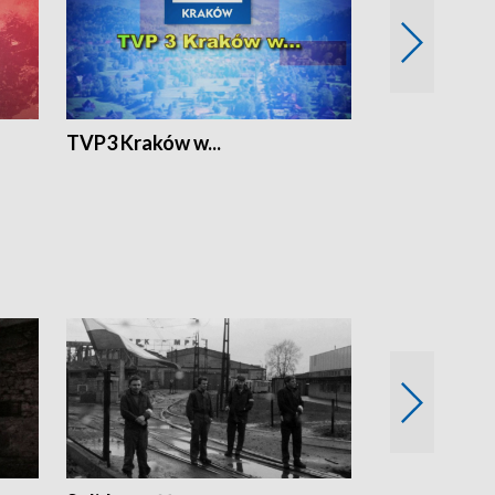
TVP3 Kraków w...
Ślizg