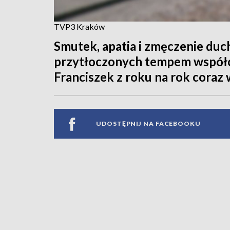
TVP3 Kraków
Smutek, apatia i zmęczenie du
przytłoczonych tempem współcz
Franciszek z roku na rok coraz 
UDOSTĘPNIJ NA FACEBOOKU