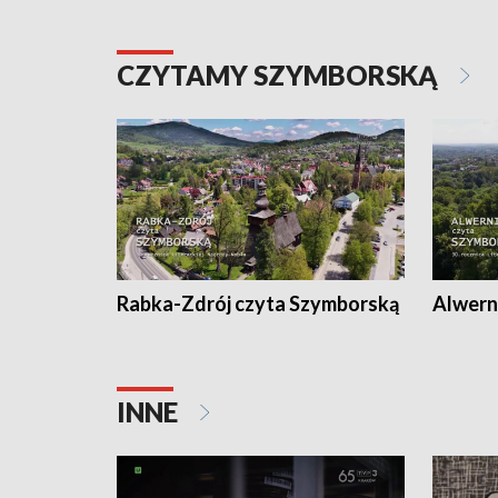
CZYTAMY SZYMBORSKĄ
Rabka-Zdrój czyta Szymborską
Alwern
INNE