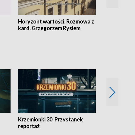
Horyzont wartości. Rozmowa z
Kulturalnie 
kard. Grzegorzem Rysiem
Krzemionki 30. Przystanek
Kraków - jak
reportaż