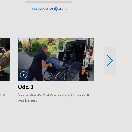
ZOBACZ WIĘCEJ
Odc. 3
Odc. 2
wne
Czy wiesz, że Kraków staje się miastem
Czy wiesz, że Kr
bez barier?
poprawia jakość 