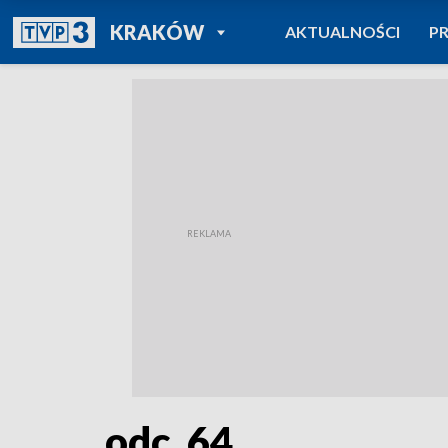
POWRÓT DO
KRAKÓW
AKTUALNOŚCI
P
TVP REGIONY
odc. 64