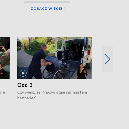
ZOBACZ WIĘCEJ
Odc. 3
Odc. 2
wne
Czy wiesz, że Kraków staje się miastem
Czy wiesz, że Kr
bez barier?
poprawia jakość 