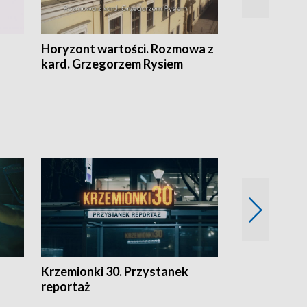
Horyzont wartości. Rozmowa z
Kulturalnie 
kard. Grzegorzem Rysiem
Krzemionki 30. Przystanek
Kraków - jak
reportaż