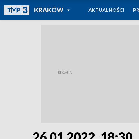
POWRÓT DO
KRAKÓW
AKTUALNOŚCI
P
TVP REGIONY
26.01.2022, 18:30