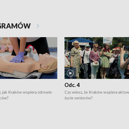
OGRAMÓW
Odc. 4
, jak Kraków wspiera zdrowie
Czy wiesz, że Kraków wspiera akty
ców?
życie seniorów?