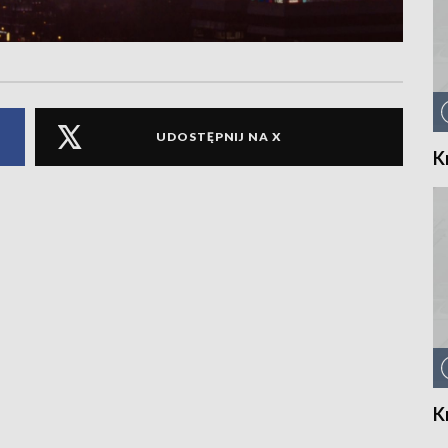
UDOSTĘPNIJ NA X
K
K