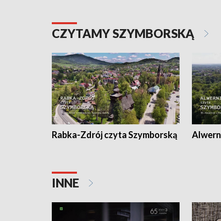
CZYTAMY SZYMBORSKĄ
Rabka-Zdrój czyta Szymborską
Alwern
INNE