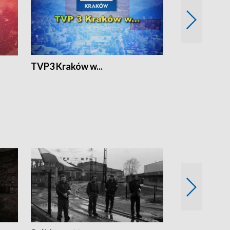
TVP3 Kraków w...
Ślizg