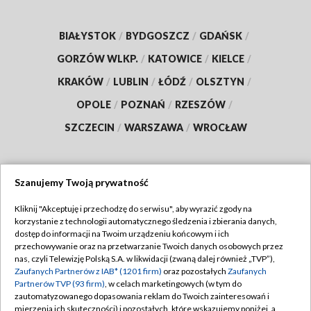
BIAŁYSTOK
/
BYDGOSZCZ
/
GDAŃSK
/
GORZÓW WLKP.
/
KATOWICE
/
KIELCE
/
KRAKÓW
/
LUBLIN
/
ŁÓDŹ
/
OLSZTYN
/
OPOLE
/
POZNAŃ
/
RZESZÓW
/
SZCZECIN
/
WARSZAWA
/
WROCŁAW
Szanujemy Twoją prywatność
Dołącz do nas:
Kliknij "Akceptuję i przechodzę do serwisu", aby wyrazić zgody na
korzystanie z technologii automatycznego śledzenia i zbierania danych,
TVP
dostęp do informacji na Twoim urządzeniu końcowym i ich
Abonament TVP
przechowywanie oraz na przetwarzanie Twoich danych osobowych przez
Regulamin TVP
nas, czyli Telewizję Polską S.A. w likwidacji (zwaną dalej również „TVP”),
Emisja w TVP
Zaufanych Partnerów z IAB* (1201 firm)
oraz pozostałych
Zaufanych
Polityka prywatności
Partnerów TVP (93 firm)
, w celach marketingowych (w tym do
Centrum informacji TVP
Moje zgody
zautomatyzowanego dopasowania reklam do Twoich zainteresowań i
mierzenia ich skuteczności) i pozostałych, które wskazujemy poniżej, a