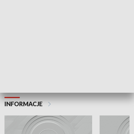
Odc. 6
Odc. 5
Czy wiesz, że Kraków inwestuje w edukację i
Czy wiesz, jak Kr
rozwój młodych?
mieszkańców?
INFORMACJE