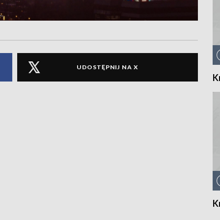
UDOSTĘPNIJ NA X
K
K