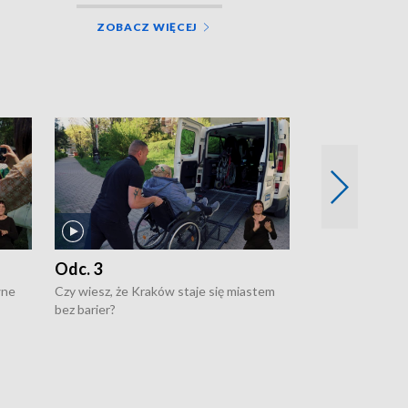
ZOBACZ WIĘCEJ
Odc. 3
Odc. 2
wne
Czy wiesz, że Kraków staje się miastem
Czy wiesz, że Kr
bez barier?
poprawia jakość 