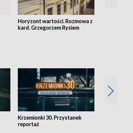
Horyzont wartości. Rozmowa z
Kulturalnie 
kard. Grzegorzem Rysiem
Krzemionki 30. Przystanek
Kraków - jak
reportaż