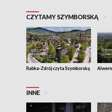
CZYTAMY SZYMBORSKĄ
Rabka-Zdrój czyta Szymborską
Alwern
INNE