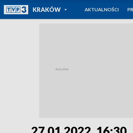
POWRÓT DO
KRAKÓW
AKTUALNOŚCI
P
TVP REGIONY
27.01.2022, 16:30