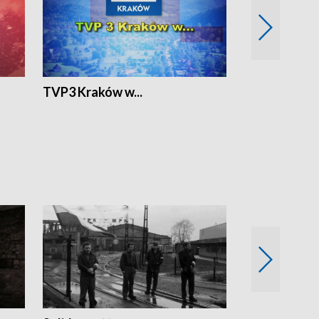
TVP3 Kraków w...
Ślizg