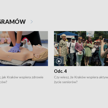
OGRAMÓW
Odc. 4
, jak Kraków wspiera zdrowie
Czy wiesz, że Kraków wspiera akty
ców?
życie seniorów?