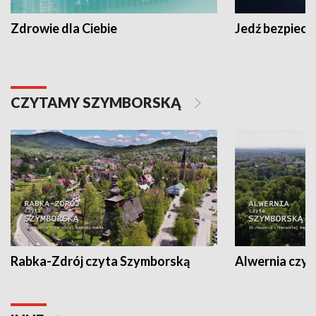
Zdrowie dla Ciebie
Jedź bezpiecz
CZYTAMY SZYMBORSKĄ
Rabka-Zdrój czyta Szymborską
Alwernia czy