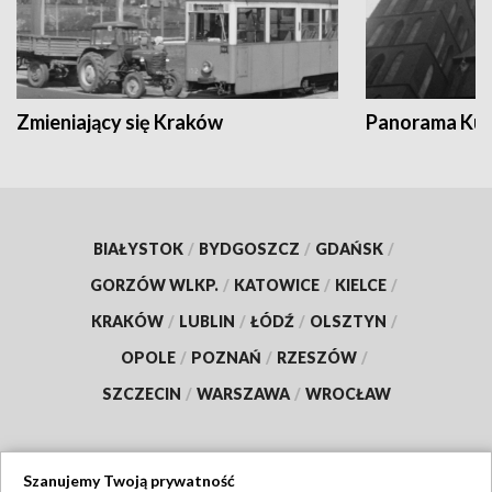
Zmieniający się Kraków
Panorama Kul
BIAŁYSTOK
/
BYDGOSZCZ
/
GDAŃSK
/
GORZÓW WLKP.
/
KATOWICE
/
KIELCE
/
KRAKÓW
/
LUBLIN
/
ŁÓDŹ
/
OLSZTYN
/
OPOLE
/
POZNAŃ
/
RZESZÓW
/
SZCZECIN
/
WARSZAWA
/
WROCŁAW
Szanujemy Twoją prywatność