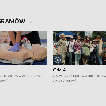
OGRAMÓW
Odc. 4
, jak Kraków wspiera zdrowie
Czy wiesz, że Kraków wspiera akty
ców?
życie seniorów?