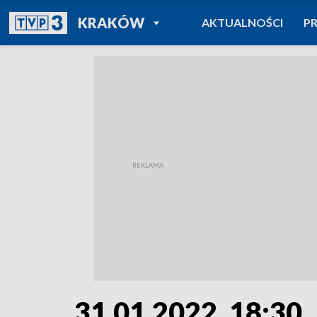
POWRÓT DO
KRAKÓW
AKTUALNOŚCI
P
TVP REGIONY
31.01.2022, 18:30