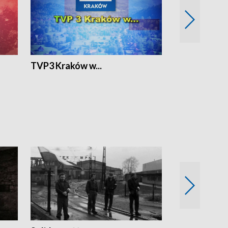
TVP3 Kraków w...
Ślizg