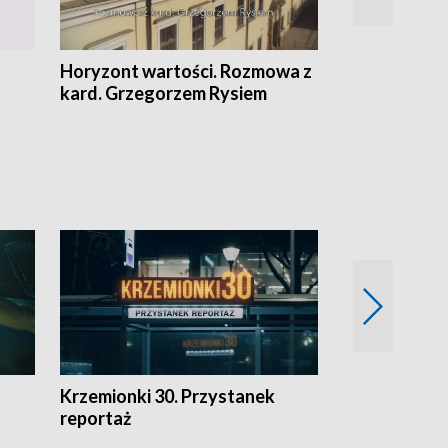
Horyzont wartości. Rozmowa z
Kulturalnie 
kard. Grzegorzem Rysiem
Krzemionki 30. Przystanek
Kraków - jak
reportaż