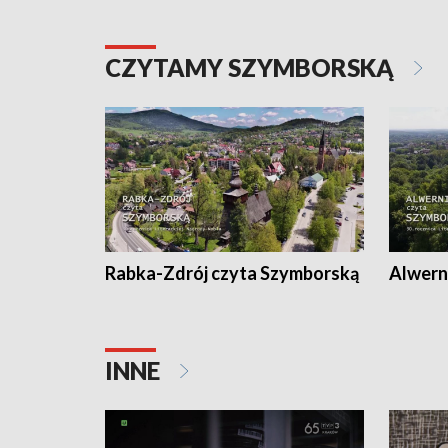
CZYTAMY SZYMBORSKĄ
Rabka-Zdrój czyta Szymborską
Alwern
INNE