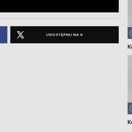
UDOSTĘPNIJ NA X
K
K