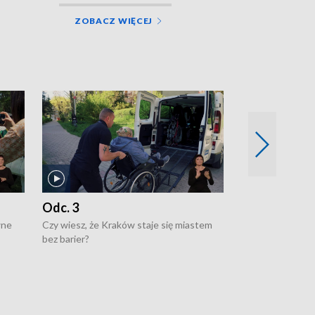
ZOBACZ WIĘCEJ
Odc. 3
Odc. 2
wne
Czy wiesz, że Kraków staje się miastem
Czy wiesz, że Kr
bez barier?
poprawia jakość 