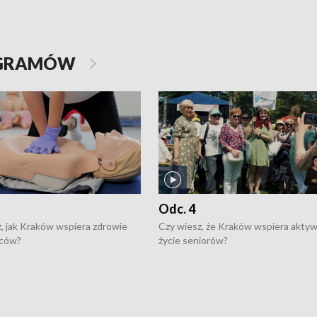
OGRAMÓW
Odc. 4
, jak Kraków wspiera zdrowie
Czy wiesz, że Kraków wspiera akty
ców?
życie seniorów?