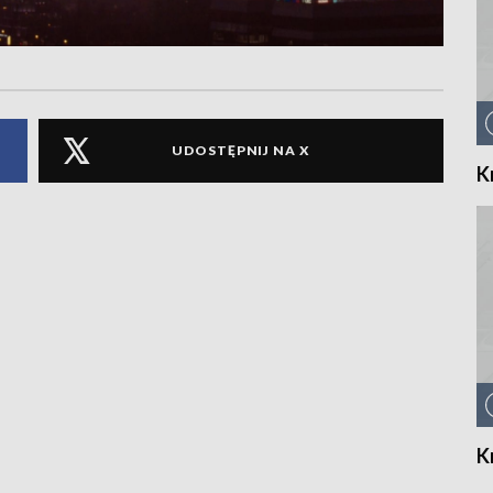
UDOSTĘPNIJ NA X
K
K