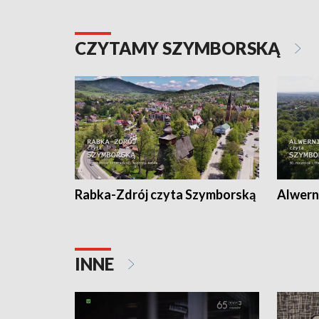
CZYTAMY SZYMBORSKĄ
Rabka-Zdrój czyta Szymborską
Alwern
INNE