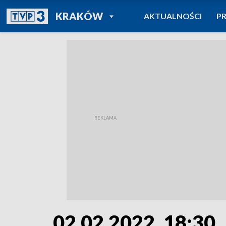
POWRÓT DO
KRAKÓW
AKTUALNOŚCI
P
TVP REGIONY
02.02.2022, 18:30