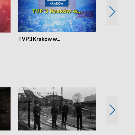
TVP3 Kraków w...
Ślizg