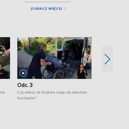
ZOBACZ WIĘCEJ
Odc. 3
Odc. 2
wne
Czy wiesz, że Kraków staje się miastem
Czy wiesz, że Kr
bez barier?
poprawia jakość 